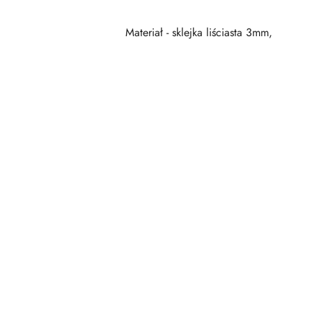
Materiał - sklejka liściasta 3mm,
Pomiń karuzelę produktów