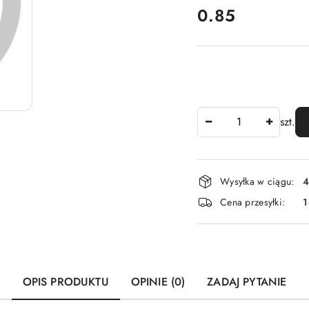
cena:
0.85
Ilość
szt.
Dostępność
Wysyłka w ciągu:
4
i
Cena przesyłki:
1
dostawa
OPIS PRODUKTU
OPINIE (0)
ZADAJ PYTANIE