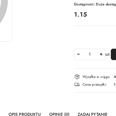
Dostępność:
Duża dostę
cena:
1.15
Ilość
szt.
Dostępność
Wysyłka w ciągu:
4
i
Cena przesyłki:
1
dostawa
OPIS PRODUKTU
OPINIE (0)
ZADAJ PYTANIE