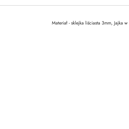
Materiał - sklejka liściasta 3mm, Jajka
Pomiń karuzelę produktów