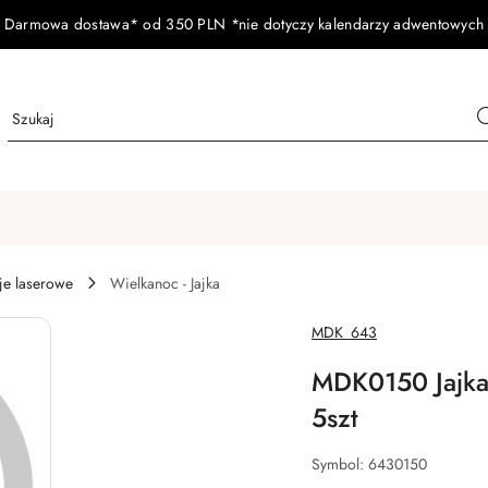
Darmowa dostawa* od 350 PLN *nie dotyczy kalendarzy adwentowych
je laserowe
Wielkanoc - Jajka
NAZWA
MDK_643
PRODUCENTA:
MDK0150 Jajka
5szt
Symbol:
6430150