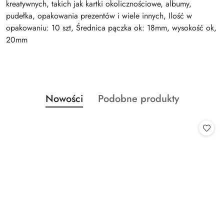
kreatywnych, takich jak kartki okolicznościowe, albumy,
pudełka, opakowania prezentów i wiele innych, Ilość w
opakowaniu: 10 szt, Średnica pączka ok: 18mm, wysokość ok,
20mm
Produkty
Produkty
Nowości
Podobne produkty
Pomiń karuzelę produktów
o
o
statusie:
statusie: