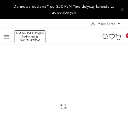
Przejdź do treści głównej
Przejdź do wyszukiwarki
Przejdź do moje konto
Przejdź do menu głównego
Przejdź do opisu produktu
Przejdź do stopki
Darmowa dostawa* od 350 PLN *nie dotyczy kalendarzy
adwentowych
Moje konto