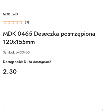
NAZWA
MDK_643
PRODUCENTA:
(0)
MDK 0465 Deseczka postrzępiona
120x155mm
Symbol:
6430465
Dostępność:
Duża dostępność
cena:
2.30
Ilość