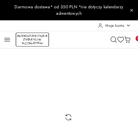
Przejdź do treści głównej
Przejdź do wyszukiwarki
Przejdź do moje konto
Przejdź do menu głównego
Przejdź do opisu produktu
Przejdź do stopki
Darmowa dostawa* od 350 PLN *nie dotyczy kalendarzy
adwentowych
Moje konto