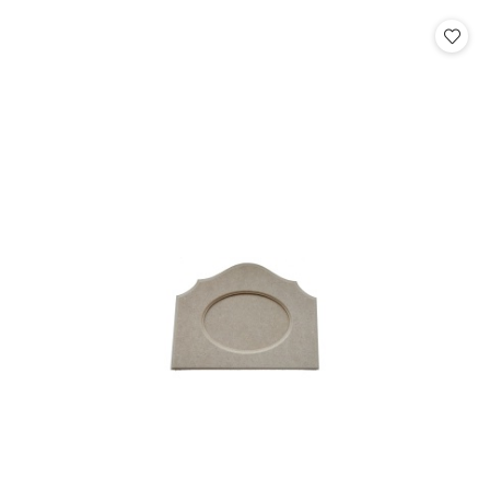
statusie:
statusie: