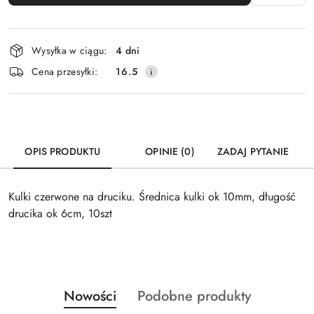
Dostępność
Wysyłka w ciągu:
4 dni
i
Cena przesyłki:
16.5
dostawa
OPIS PRODUKTU
OPINIE (0)
ZADAJ PYTANIE
Kulki czerwone na druciku. Średnica kulki ok 10mm, długość
drucika ok 6cm, 10szt
Produkty
Produkty
Nowości
Podobne produkty
Pomiń karuzelę produktów
o
o