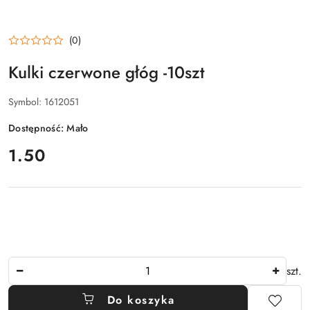
(0)
Kulki czerwone głóg -10szt
Symbol:
1612051
Dostępność:
Mało
cena:
1.50
Ilość
szt.
Do koszyka