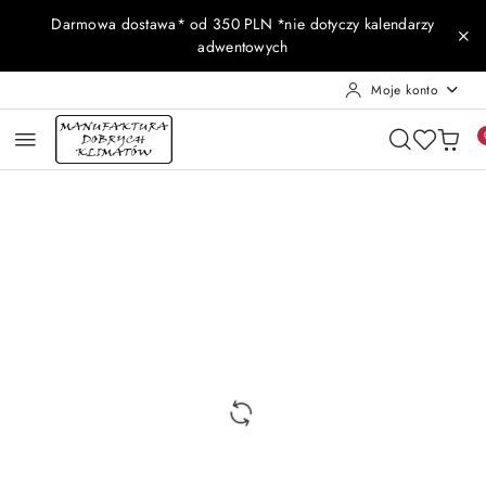
Przejdź do treści głównej
Przejdź do wyszukiwarki
Przejdź do moje konto
Przejdź do menu głównego
Przejdź do opisu produktu
Przejdź do stopki
Darmowa dostawa* od 350 PLN *nie dotyczy kalendarzy
adwentowych
Moje konto