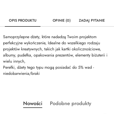
OPIS PRODUKTU
OPINIE (0)
ZADAJ PYTANIE
Samoprzylepne dżety, które nadadzą Twoim projektom
perfekcyjne wykończenie, Idealne do wszelkiego rodzaju
projektów kreatywnych, takich jak kartki okolicznościowe,
albumy, pudełka, opakowania prezentów, elementy biżuterii i
wielu innych,
Perełki, dżety tego typu mogą posiadać do 5% wad -
niedobarwienia/braki
Produkty
Produkty
Nowości
Podobne produkty
Pomiń karuzelę produktów
o
o