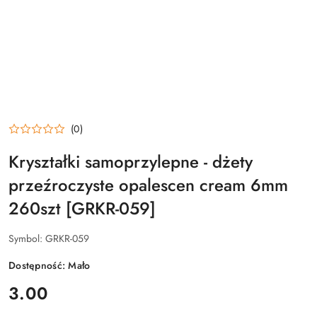
(0)
Kryształki samoprzylepne - dżety
przeźroczyste opalescen cream 6mm
260szt [GRKR-059]
Symbol:
GRKR-059
Dostępność:
Mało
cena:
3.00