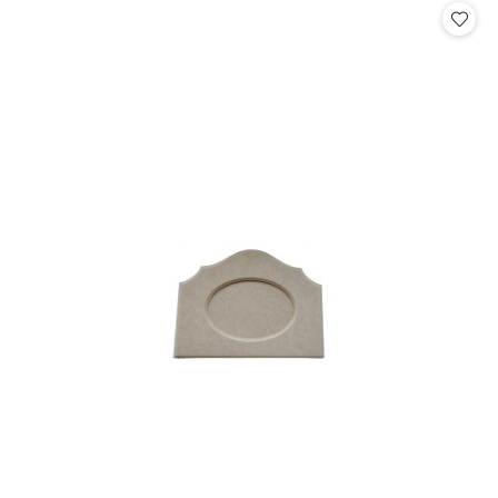
statusie:
statusie: