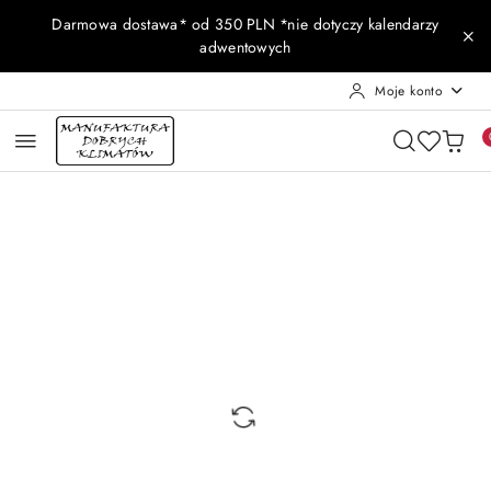
Przejdź do treści głównej
Przejdź do wyszukiwarki
Przejdź do moje konto
Przejdź do menu głównego
Przejdź do opisu produktu
Przejdź do stopki
Darmowa dostawa* od 350 PLN *nie dotyczy kalendarzy
adwentowych
Moje konto