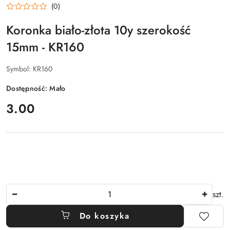
(0)
Koronka biało-złota 10y szerokość
15mm - KR160
Symbol:
KR160
Dostępność:
Mało
cena:
3.00
Ilość
szt.
Do koszyka