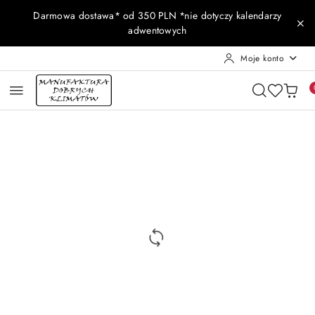
Przejdź do treści głównej
Przejdź do wyszukiwarki
Przejdź do moje konto
Przejdź do menu głównego
Przejdź do opisu produktu
Przejdź do stopki
Darmowa dostawa* od 350 PLN *nie dotyczy kalendarzy
adwentowych
Moje konto