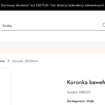
Darmowa dostawa* od 350 PLN *nie dotyczy kalendarzy adwentowych
ane
Koronki_20-29mm
Koronka baweł
Symbol:
KRB225
Dostępność:
Mało