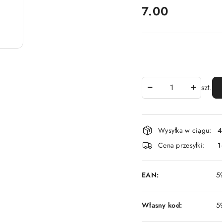
cena:
7.00
Ilość
szt.
Dostępność
Wysyłka w ciągu:
4
i
Cena przesyłki:
1
dostawa
EAN:
5
Własny kod:
5