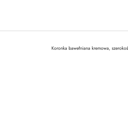
Koronka bawełniana kremowa, szerokoś
Pomiń karuzelę produktów