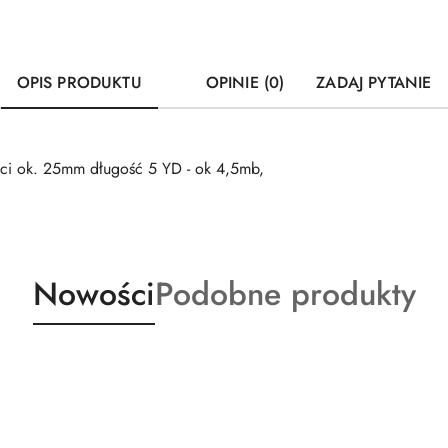
OPIS PRODUKTU
OPINIE (0)
ZADAJ PYTANIE
ci ok. 25mm długość 5 YD - ok 4,5mb,
Produkty
Produkty
Nowości
Podobne produkty
o
o
statusie:
statusie: