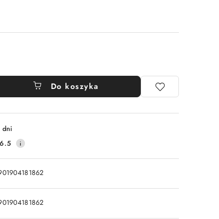
Do koszyka
 dni
6.5
901904181862
901904181862