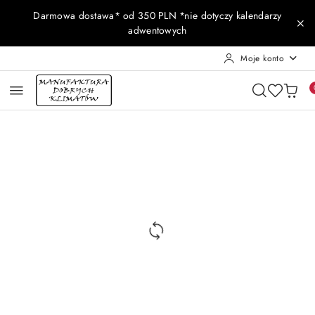
Przejdź do treści głównej
Przejdź do wyszukiwarki
Przejdź do moje konto
Przejdź do menu głównego
Przejdź do opisu produktu
Przejdź do stopki
Darmowa dostawa* od 350 PLN *nie dotyczy kalendarzy
adwentowych
Moje konto