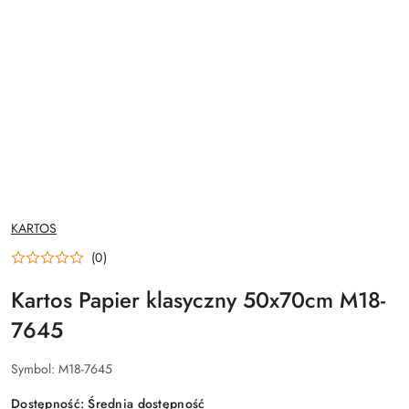
NAZWA
KARTOS
PRODUCENTA:
(0)
Kartos Papier klasyczny 50x70cm M18-
7645
Symbol:
M18-7645
Dostępność:
Średnia dostępność