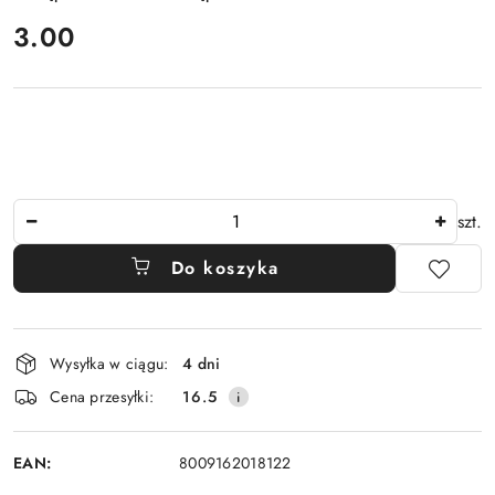
cena:
3.00
Ilość
szt.
Do koszyka
Dostępność
Wysyłka w ciągu:
4 dni
i
Cena przesyłki:
16.5
dostawa
EAN:
8009162018122