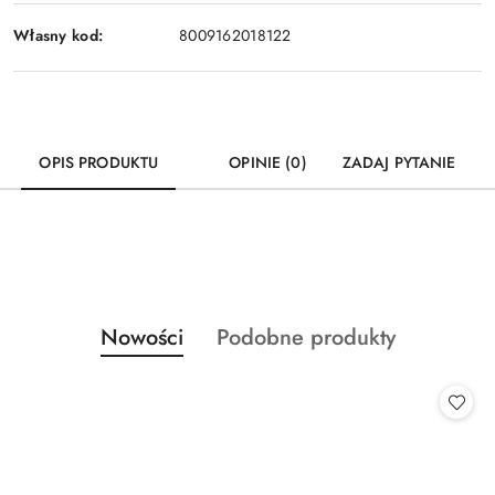
Własny kod:
8009162018122
OPIS PRODUKTU
OPINIE (0)
ZADAJ PYTANIE
Produkty
Produkty
Nowości
Podobne produkty
Pomiń karuzelę produktów
o
o
statusie:
statusie: