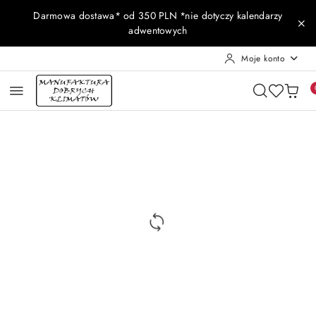
Przejdź do treści głównej
Przejdź do wyszukiwarki
Przejdź do moje konto
Przejdź do menu głównego
Przejdź do opisu produktu
Przejdź do stopki
Darmowa dostawa* od 350 PLN *nie dotyczy kalendarzy
adwentowych
Moje konto