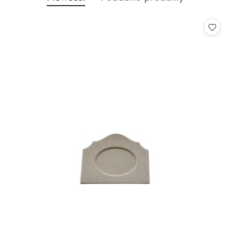
Pomiń karuzelę produktów
o
o
statusie:
statusie: