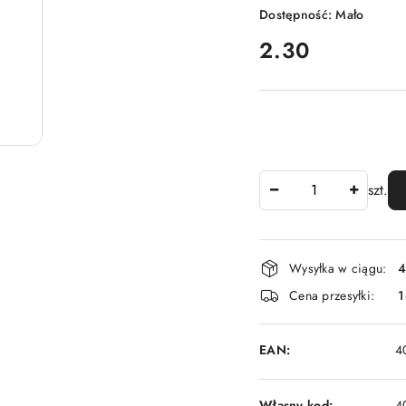
Dostępność:
Mało
cena:
2.30
Ilość
szt.
Dostępność
Wysyłka w ciągu:
4
i
Cena przesyłki:
1
dostawa
EAN:
4
Własny kod:
4