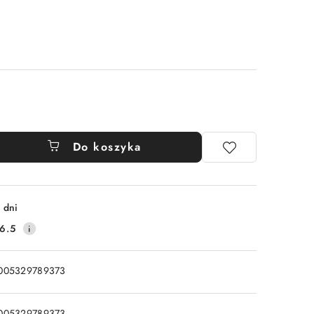
Do koszyka
 dni
6.5
005329789373
005329789373