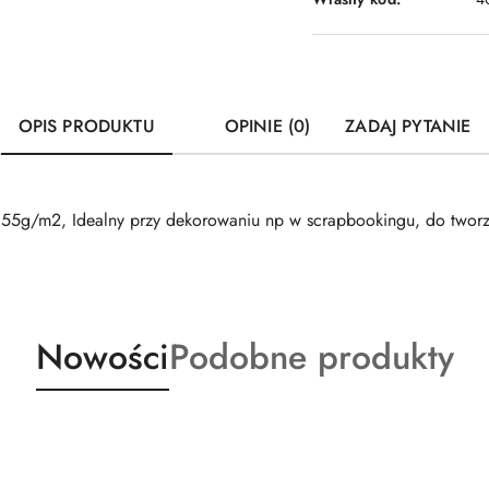
OPIS PRODUKTU
OPINIE (0)
ZADAJ PYTANIE
55g/m2, Idealny przy dekorowaniu np w scrapbookingu, do tworze
Produkty
Produkty
Nowości
Podobne produkty
o
o
statusie:
statusie: