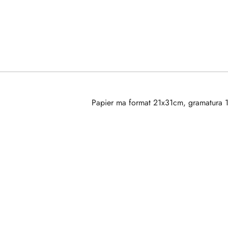
Papier ma format 21x31cm, gramatura 1
Pomiń karuzelę produktów