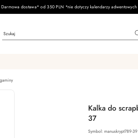
Darmowa dostawa* od 350 PLN *nie dotyczy kalendarzy adwentowych
gaminy
Kalka do scrap
37
Symbol:
manuskrypt789-39