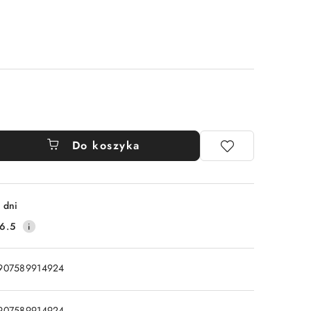
Do koszyka
 dni
6.5
907589914924
907589914924