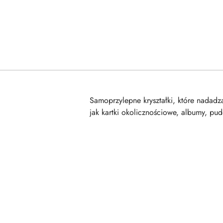
Samoprzylepne kryształki, które nadadz
jak kartki okolicznościowe, albumy, pud
Pomiń karuzelę produktów