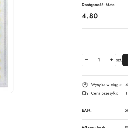
Dostępność:
Mało
cena:
4.80
Ilość
szt.
Dostępność
Wysyłka w ciągu:
4
i
Cena przesyłki:
1
dostawa
EAN:
5
Własny kod:
5