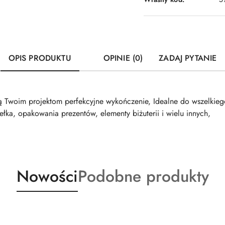
OPIS PRODUKTU
OPINIE (0)
ZADAJ PYTANIE
ą Twoim projektom perfekcyjne wykończenie, Idealne do wszelkieg
ełka, opakowania prezentów, elementy biżuterii i wielu innych,
Produkty
Produkty
Nowości
Podobne produkty
o
o
statusie:
statusie: