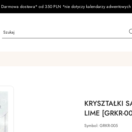
Darmowa dostawa* od 350 PLN *nie dotyczy kalendarzy adwentowych
KRYSZTAŁKI S
LIME [GRKR-0
Symbol:
GRKR-005