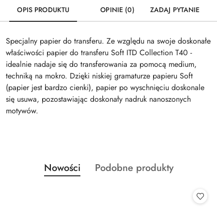
OPIS PRODUKTU
OPINIE (0)
ZADAJ PYTANIE
Specjalny papier do transferu. Ze względu na swoje doskonałe
właściwości papier do transferu Soft ITD Collection T40 -
idealnie nadaje się do transferowania za pomocą medium,
techniką na mokro. Dzięki niskiej gramaturze papieru Soft
(papier jest bardzo cienki), papier po wyschnięciu doskonale
się usuwa, pozostawiając doskonały nadruk nanoszonych
motywów.
Produkty
Produkty
Nowości
Podobne produkty
Pomiń karuzelę produktów
o
o
statusie:
statusie: