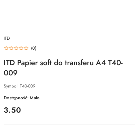
NAZWA
ITD
PRODUCENTA:
(0)
ITD Papier soft do transferu A4 T40-
009
Symbol:
T40-009
Dostępność:
Mało
cena:
3.50