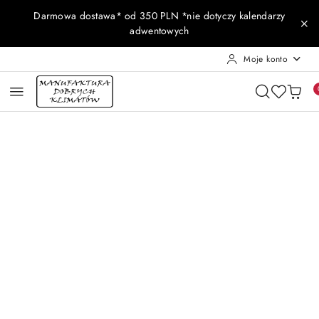
Przejdź do treści głównej
Przejdź do wyszukiwarki
Przejdź do moje konto
Przejdź do menu głównego
Przejdź do opisu produktu
Przejdź do stopki
Darmowa dostawa* od 350 PLN *nie dotyczy kalendarzy
adwentowych
Moje konto