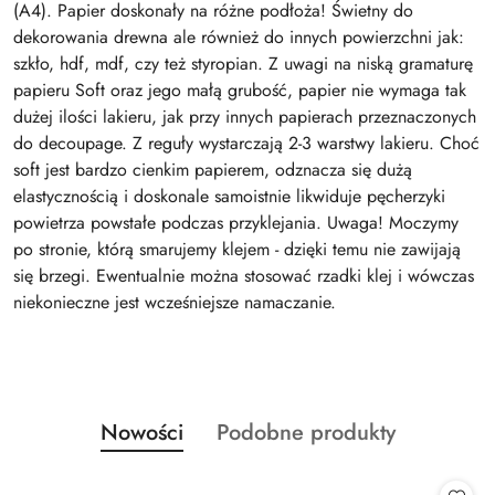
(A4). Papier doskonały na różne podłoża! Świetny do
dekorowania drewna ale również do innych powierzchni jak:
szkło, hdf, mdf, czy też styropian. Z uwagi na niską gramaturę
papieru Soft oraz jego małą grubość, papier nie wymaga tak
dużej ilości lakieru, jak przy innych papierach przeznaczonych
do decoupage. Z reguły wystarczają 2-3 warstwy lakieru. Choć
soft jest bardzo cienkim papierem, odznacza się dużą
elastycznością i doskonale samoistnie likwiduje pęcherzyki
powietrza powstałe podczas przyklejania. Uwaga! Moczymy
po stronie, którą smarujemy klejem - dzięki temu nie zawijają
się brzegi. Ewentualnie można stosować rzadki klej i wówczas
niekonieczne jest wcześniejsze namaczanie.
Produkty
Produkty
Nowości
Podobne produkty
Pomiń karuzelę produktów
o
o
statusie:
statusie: