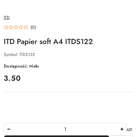
NAZWA
ITD
PRODUCENTA:
(0)
ITD Papier soft A4 ITDS122
Symbol:
ITDS122
Dostępność:
Mało
cena:
3.50
Ilość
szt.