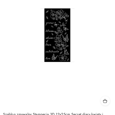
Szablon zmywalny Stamperia 3D 12x25cm Secret diary kwiaty i