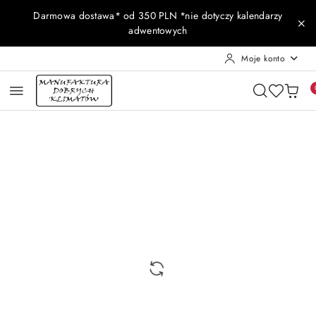
Przejdź do treści głównej
Przejdź do wyszukiwarki
Przejdź do moje konto
Przejdź do menu głównego
Przejdź do opisu produktu
Przejdź do stopki
Darmowa dostawa* od 350 PLN *nie dotyczy kalendarzy
adwentowych
Moje konto