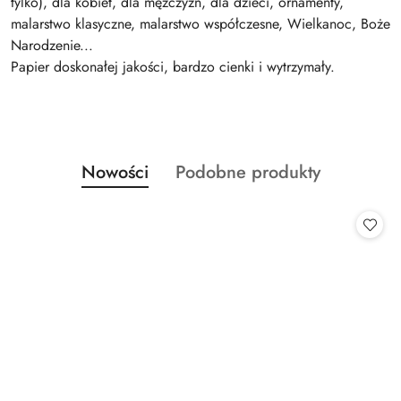
tylko), dla kobiet, dla mężczyzn, dla dzieci, ornamenty,
malarstwo klasyczne, malarstwo współczesne, Wielkanoc, Boże
Narodzenie...
Papier doskonałej jakości, bardzo cienki i wytrzymały.
Produkty
Produkty
Nowości
Podobne produkty
Pomiń karuzelę produktów
o
o
statusie:
statusie: