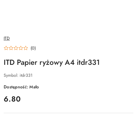
NAZWA
ITD
PRODUCENTA:
(0)
ITD Papier ryżowy A4 itdr331
Symbol:
itdr331
Dostępność:
Mało
cena:
6.80