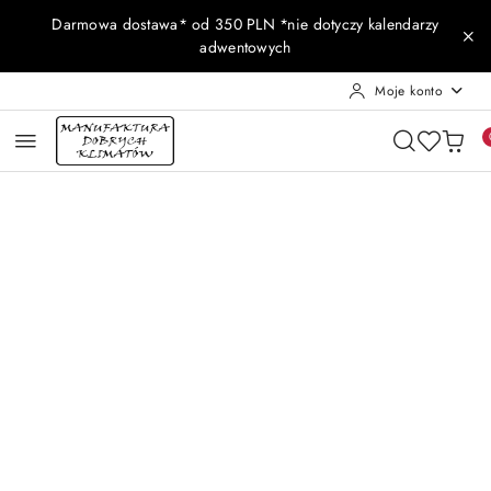
Przejdź do treści głównej
Przejdź do wyszukiwarki
Przejdź do moje konto
Przejdź do menu głównego
Przejdź do opisu produktu
Przejdź do stopki
Darmowa dostawa* od 350 PLN *nie dotyczy kalendarzy
adwentowych
Moje konto