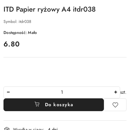
ITD Papier ryżowy A4 itdr038
Symbol:
itdr038
Dostępność:
Mało
cena:
6.80
Ilość
szt.
Do koszyka
Dostępność
Wysyłka w ciągu:
4 dni