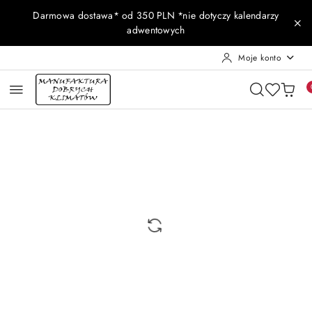
Przejdź do treści głównej
Przejdź do wyszukiwarki
Przejdź do moje konto
Przejdź do menu głównego
Przejdź do opisu produktu
Przejdź do stopki
Darmowa dostawa* od 350 PLN *nie dotyczy kalendarzy
adwentowych
Moje konto