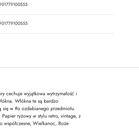
901779100555
901779100555
tóry cechuje wyjątkowa wytrzymałość i
włókna. Włókna te są bardzo
 się w tło ozdabianego przedmiotu.
apier ryżowy w stylu retro, vintage, z
stwo współczesne, Wielkanoc, Boże