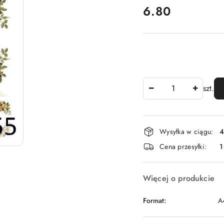
cena:
6.80
Ilość
szt.
Dostępność
Wysyłka w ciągu:
4
i
Cena przesyłki:
1
dostawa
Więcej o produkcie
Format:
A