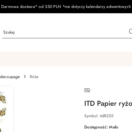
Darmowa dostawa* od 350 PLN *nie dotyczy kalendarzy adwentowych
 decoupage
Róże
NAZWA
ITD
PRODUCENTA:
ITD Papier ryż
Symbol:
itdR255
Dostępność:
Mało