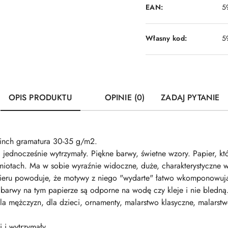
EAN:
5
Własny kod:
5
OPIS PRODUKTU
OPINIE (0)
ZADAJ PYTANIE
inch gramatura 30-35 g/m2.
i jednocześnie wytrzymały. Piękne barwy, świetne wzory. Papier, k
iotach. Ma w sobie wyraźnie widoczne, duże, charakterystyczne 
apieru powoduje, że motywy z niego "wydarte" łatwo wkomponowują
barwy na tym papierze są odporne na wodę czy kleje i nie bledną. P
, dla mężczyzn, dla dzieci, ornamenty, malarstwo klasyczne, malar
i i wytrzymały.