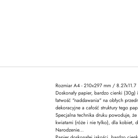
Rozmiar A4 - 210x297 mm / 8.27x11.7 
Doskonały papier, bardzo cienki (30g) 
łatwość "naddawania" na obłych przedm
dekoracyjne a całość struktury tego p
Specjalna technika druku powoduje, że 
kwiatami (róże i nie tylko), dla kobiet
Narodzenie...
Papier doskonałej jakości, bardzo cienk