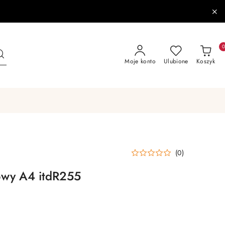
Moje konto
Ulubione
Koszyk
(0)
owy A4 itdR255