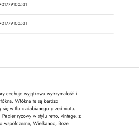
901779100531
901779100531
tóry cechuje wyjątkowa wytrzymałość i
włókna. Włókna te są bardzo
 się w tło ozdabianego przedmiotu.
apier ryżowy w stylu retro, vintage, z
stwo współczesne, Wielkanoc, Boże