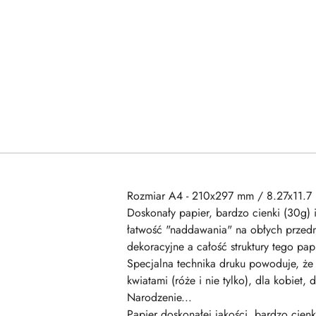
Rozmiar A4 - 210x297 mm / 8.27x11.7 
Doskonały papier, bardzo cienki (30g) 
łatwość "naddawania" na obłych przedm
dekoracyjne a całość struktury tego p
Specjalna technika druku powoduje, że 
kwiatami (róże i nie tylko), dla kobiet
Narodzenie...
Papier doskonałej jakości, bardzo cienk