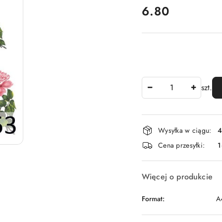
cena:
6.80
Ilość
szt.
Dostępność
Wysyłka w ciągu:
4
i
Cena przesyłki:
1
dostawa
Więcej o produkcie
Format:
A