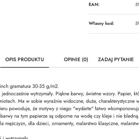
EAN:
5
Własny kod:
5
OPIS PRODUKTU
OPINIE (0)
ZADAJ PYTANIE
inch gramatura 30-35 g/m2.
i jednocześnie wytrzymały. Piękne barwy, świetne wzory. Papier, k
iotach. Ma w sobie wyraźnie widoczne, duże, charakterystyczne 
apieru powoduje, że motywy z niego "wydarte" łatwo wkomponowują
barwy na tym papierze są odporne na wodę czy kleje i nie bledną. P
, dla mężczyzn, dla dzieci, ornamenty, malarstwo klasyczne, malar
i i wytrzymały.