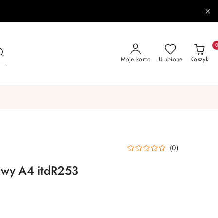
Moje konto
Ulubione
Koszyk
(0)
owy A4 itdR253