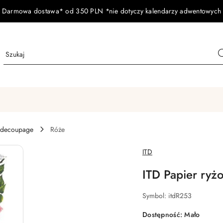
Darmowa dostawa* od 350 PLN *nie dotyczy kalendarzy adwentowych
 decoupage
Róże
NAZWA
ITD
PRODUCENTA:
ITD Papier ryż
Symbol:
itdR253
Dostępność:
Mało