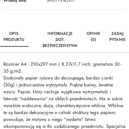
Własny kod:
5901779182971
OPIS
INFORMACJE
OPINIE
ZADAJ
PRODUKTU
DOT.
(0)
PYTANIE
BEZPIECZEŃSTWA
Rozmiar A4 - 210x297 mm / 8.27x11.7 inch; gramatura 30-
35 g/m2.
Doskonały papier ryżowy do decoupage, bardzo cienki
(30g) i jednocześnie wytrzymały. Piękne barwy, świetne
wzory. Papier, który cechuje wyjątkowa wytrzymałość i
łatwość "naddawania" na obłych przedmiotach. Ma w sobie
wyraźnie widoczne, duże, charakterystyczne włókna. Włókna
te są bardzo dekoracyjne a całość struktury tego papieru
powoduje, że motywy z niego "wydarte" łatwo
wkomponowują się w tło ozdabianego przedmiotu. Specjalna