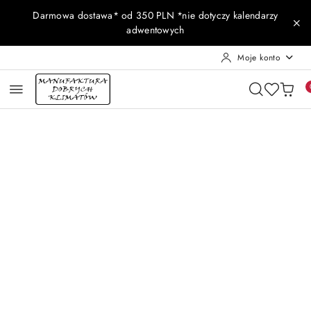
Przejdź do treści głównej
Przejdź do wyszukiwarki
Przejdź do moje konto
Przejdź do menu głównego
Przejdź do opisu produktu
Przejdź do stopki
Darmowa dostawa* od 350 PLN *nie dotyczy kalendarzy
adwentowych
Moje konto