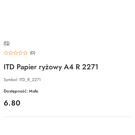
NAZWA
ITD
PRODUCENTA:
(0)
ITD Papier ryżowy A4 R 2271
Symbol:
ITD_R_2271
Dostępność:
Mało
cena:
6.80