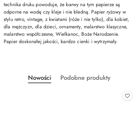
technika druku powoduje, że barwy na tym papierze są
odporne na wodę czy kleje i nie bledną. Papier ryżowy w
stylu retro, vintage, z kwiatami (róże i nie tylko), dla kobiet,
dla mężczyzn, dla dzieci, ornamenty, malarstwo klasyczne,
malarstwo współczesne, Wielkanoc, Boże Narodzenie.
Papier doskonałej jakości, bardzo cienki i wytrzymały.
Produkty
Produkty
Nowości
Podobne produkty
Pomiń karuzelę produktów
o
o
statusie:
statusie: