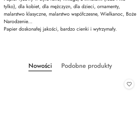
tylko), dla kobiet, dla mężczyzn, dla dzieci, ornamenty,
malarstwo klasyczne, malarstwo współczesne, Wielkanoc, Boże
Narodzenie...
Papier doskonałej jakości, bardzo cienki i wytrzymały.
Produkty
Produkty
Nowości
Podobne produkty
Pomiń karuzelę produktów
o
o
statusie:
statusie: