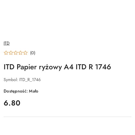
NAZWA
ITD
PRODUCENTA:
(0)
ITD Papier ryżowy A4 ITD R 1746
Symbol:
ITD_R_1746
Dostępność:
Mało
cena:
6.80