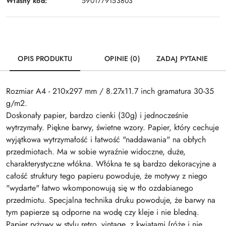
Własny kod:
5901779153803
OPIS PRODUKTU
OPINIE (0)
ZADAJ PYTANIE
Rozmiar A4 - 210x297 mm / 8.27x11.7 inch gramatura 30-35
g/m2.
Doskonały papier, bardzo cienki (30g) i jednocześnie
wytrzymały. Piękne barwy, świetne wzory. Papier, który cechuje
wyjątkowa wytrzymałość i łatwość "naddawania" na obłych
przedmiotach. Ma w sobie wyraźnie widoczne, duże,
charakterystyczne włókna. Włókna te są bardzo dekoracyjne a
całość struktury tego papieru powoduje, że motywy z niego
"wydarte" łatwo wkomponowują się w tło ozdabianego
przedmiotu. Specjalna technika druku powoduje, że barwy na
tym papierze są odporne na wodę czy kleje i nie bledną.
Papier ryżowy w stylu retro, vintage, z kwiatami (róże i nie