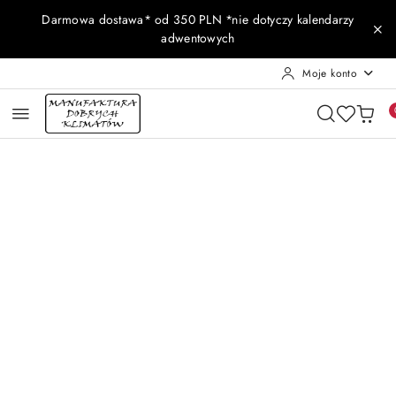
Przejdź do treści głównej
Przejdź do wyszukiwarki
Przejdź do moje konto
Przejdź do menu głównego
Przejdź do opisu produktu
Przejdź do stopki
Darmowa dostawa* od 350 PLN *nie dotyczy kalendarzy
adwentowych
Moje konto