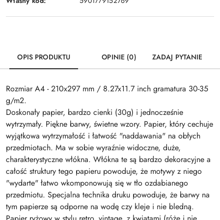
Własny kod:
5901779152769
OPIS PRODUKTU
OPINIE (0)
ZADAJ PYTANIE
Rozmiar A4 - 210x297 mm / 8.27x11.7 inch gramatura 30-35
g/m2.
Doskonały papier, bardzo cienki (30g) i jednocześnie
wytrzymały. Piękne barwy, świetne wzory. Papier, który cechuje
wyjątkowa wytrzymałość i łatwość "naddawania" na obłych
przedmiotach. Ma w sobie wyraźnie widoczne, duże,
charakterystyczne włókna. Włókna te są bardzo dekoracyjne a
całość struktury tego papieru powoduje, że motywy z niego
"wydarte" łatwo wkomponowują się w tło ozdabianego
przedmiotu. Specjalna technika druku powoduje, że barwy na
tym papierze są odporne na wodę czy kleje i nie bledną.
Papier ryżowy w stylu retro, vintage, z kwiatami (róże i nie