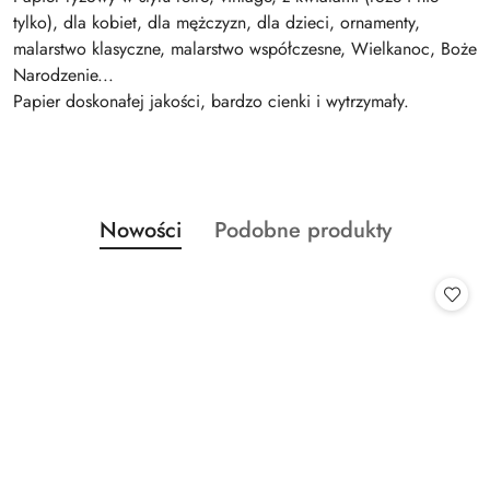
tylko), dla kobiet, dla mężczyzn, dla dzieci, ornamenty,
malarstwo klasyczne, malarstwo współczesne, Wielkanoc, Boże
Narodzenie...
Papier doskonałej jakości, bardzo cienki i wytrzymały.
Produkty
Produkty
Nowości
Podobne produkty
Pomiń karuzelę produktów
o
o
statusie:
statusie: