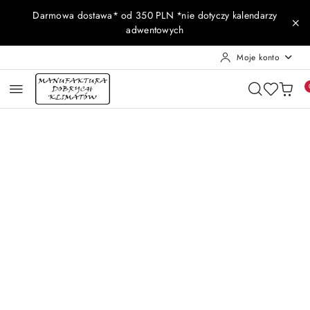
Przejdź do treści głównej
Przejdź do wyszukiwarki
Przejdź do moje konto
Przejdź do menu głównego
Przejdź do opisu produktu
Przejdź do stopki
Darmowa dostawa* od 350 PLN *nie dotyczy kalendarzy
adwentowych
Moje konto