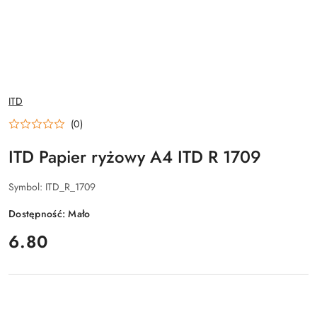
NAZWA
ITD
PRODUCENTA:
(0)
ITD Papier ryżowy A4 ITD R 1709
Symbol:
ITD_R_1709
Dostępność:
Mało
cena:
6.80