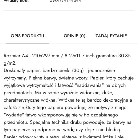
Własny kod:
5901779149394
OPIS PRODUKTU
OPINIE (0)
ZADAJ PYTANIE
Rozmiar A4 - 210x297 mm / 8.27x11.7 inch gramatura 30-35
g/m2.
Doskonały papier, bardzo cienki (30g) i jednocześnie
wytrzymały. Piękne barwy, świetne wzory. Papier, który cechuje
wyjątkowa wytrzymałość i łatwość "naddawania" na obłych
przedmiotach. Ma w sobie wyraźnie widoczne, duże,
charakterystyczne włókna. Włókna te są bardzo dekoracyjne a
całość struktury tego papieru powoduje, że motywy z niego
"wydarte" łatwo wkomponowują się w tło ozdabianego
przedmiotu. Specjalna technika druku powoduje, że barwy na
tym papierze są odporne na wodę czy kleje i nie bledną.
Papier ryżowy w stylu retro, vintage, z kwiatami (róże i nie