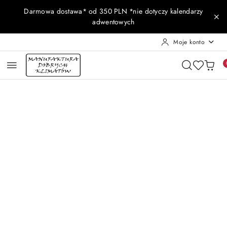
Przejdź do treści głównej
Przejdź do wyszukiwarki
Przejdź do moje konto
Przejdź do menu głównego
Przejdź do opisu produktu
Przejdź do stopki
Darmowa dostawa* od 350 PLN *nie dotyczy kalendarzy
adwentowych
Moje konto