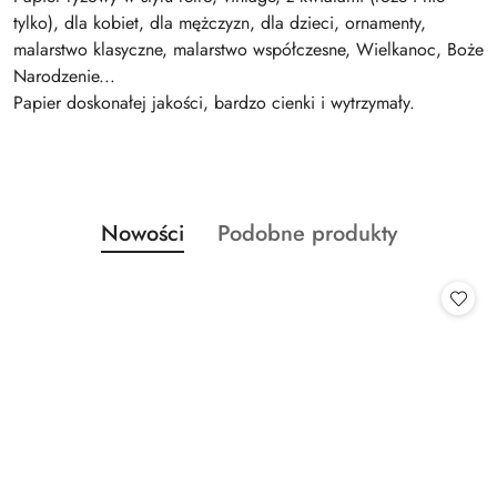
tylko), dla kobiet, dla mężczyzn, dla dzieci, ornamenty,
malarstwo klasyczne, malarstwo współczesne, Wielkanoc, Boże
Narodzenie...
Papier doskonałej jakości, bardzo cienki i wytrzymały.
Produkty
Produkty
Nowości
Podobne produkty
Pomiń karuzelę produktów
o
o
statusie:
statusie: