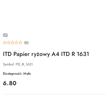
NAZWA
ITD
PRODUCENTA:
(0)
ITD Papier ryżowy A4 ITD R 1631
Symbol:
ITD_R_1631
Dostępność:
Mało
cena:
6.80