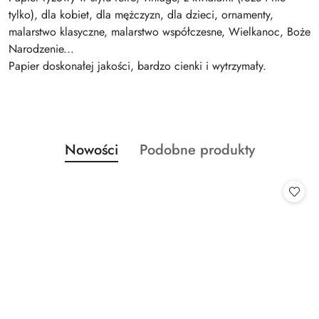
tylko), dla kobiet, dla mężczyzn, dla dzieci, ornamenty,
malarstwo klasyczne, malarstwo współczesne, Wielkanoc, Boże
Narodzenie...
Papier doskonałej jakości, bardzo cienki i wytrzymały.
Produkty
Produkty
Nowości
Podobne produkty
Pomiń karuzelę produktów
o
o
statusie:
statusie: