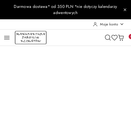
Przejdź do treści głównej
Przejdź do wyszukiwarki
Przejdź do moje konto
Przejdź do menu głównego
Przejdź do opisu produktu
Przejdź do stopki
Darmowa dostawa* od 350 PLN *nie dotyczy kalendarzy
adwentowych
Moje konto