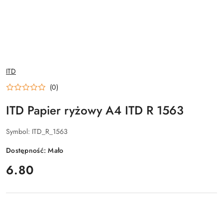
NAZWA
ITD
PRODUCENTA:
(0)
ITD Papier ryżowy A4 ITD R 1563
Symbol:
ITD_R_1563
Dostępność:
Mało
cena:
6.80