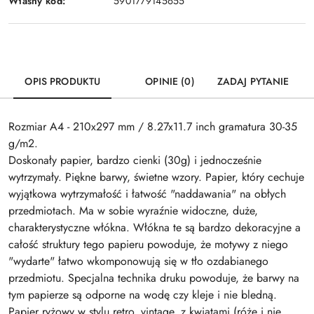
Własny kod:
5901779145655
OPIS PRODUKTU
OPINIE (0)
ZADAJ PYTANIE
Rozmiar A4 - 210x297 mm / 8.27x11.7 inch gramatura 30-35
g/m2.
Doskonały papier, bardzo cienki (30g) i jednocześnie
wytrzymały. Piękne barwy, świetne wzory. Papier, który cechuje
wyjątkowa wytrzymałość i łatwość "naddawania" na obłych
przedmiotach. Ma w sobie wyraźnie widoczne, duże,
charakterystyczne włókna. Włókna te są bardzo dekoracyjne a
całość struktury tego papieru powoduje, że motywy z niego
"wydarte" łatwo wkomponowują się w tło ozdabianego
przedmiotu. Specjalna technika druku powoduje, że barwy na
tym papierze są odporne na wodę czy kleje i nie bledną.
Papier ryżowy w stylu retro, vintage, z kwiatami (róże i nie