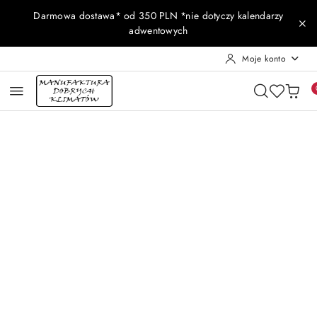
Przejdź do treści głównej
Przejdź do wyszukiwarki
Przejdź do moje konto
Przejdź do menu głównego
Przejdź do opisu produktu
Przejdź do stopki
Darmowa dostawa* od 350 PLN *nie dotyczy kalendarzy
adwentowych
Moje konto