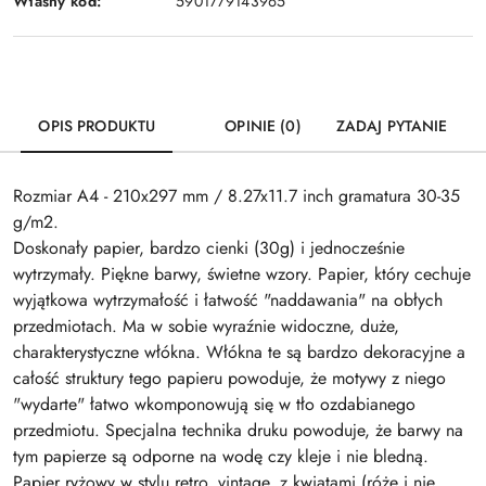
Własny kod:
5901779143965
OPIS PRODUKTU
OPINIE (0)
ZADAJ PYTANIE
Rozmiar A4 - 210x297 mm / 8.27x11.7 inch gramatura 30-35
g/m2.
Doskonały papier, bardzo cienki (30g) i jednocześnie
wytrzymały. Piękne barwy, świetne wzory. Papier, który cechuje
wyjątkowa wytrzymałość i łatwość "naddawania" na obłych
przedmiotach. Ma w sobie wyraźnie widoczne, duże,
charakterystyczne włókna. Włókna te są bardzo dekoracyjne a
całość struktury tego papieru powoduje, że motywy z niego
"wydarte" łatwo wkomponowują się w tło ozdabianego
przedmiotu. Specjalna technika druku powoduje, że barwy na
tym papierze są odporne na wodę czy kleje i nie bledną.
Papier ryżowy w stylu retro, vintage, z kwiatami (róże i nie