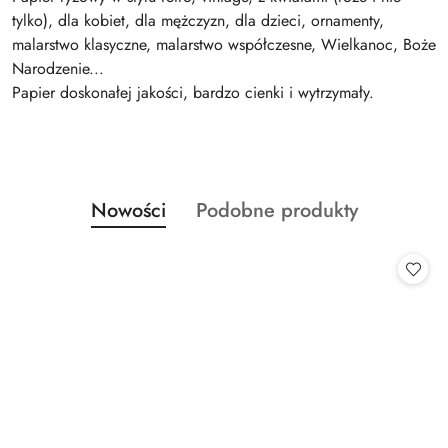
tylko), dla kobiet, dla mężczyzn, dla dzieci, ornamenty,
malarstwo klasyczne, malarstwo współczesne, Wielkanoc, Boże
Narodzenie...
Papier doskonałej jakości, bardzo cienki i wytrzymały.
Produkty
Produkty
Nowości
Podobne produkty
Pomiń karuzelę produktów
o
o
statusie:
statusie: