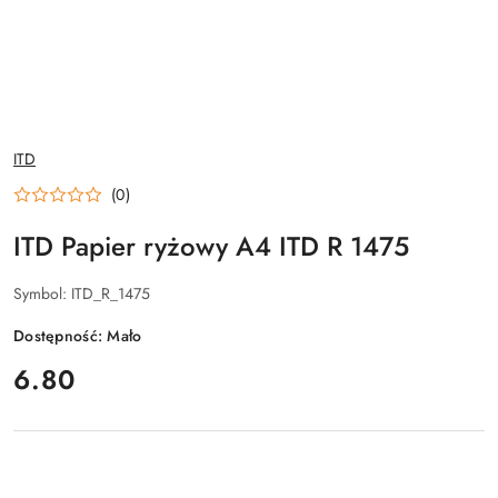
NAZWA
ITD
PRODUCENTA:
(0)
ITD Papier ryżowy A4 ITD R 1475
Symbol:
ITD_R_1475
Dostępność:
Mało
cena:
6.80