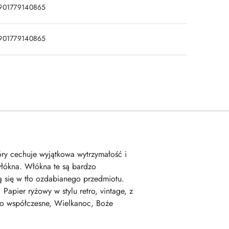
901779140865
901779140865
tóry cechuje wyjątkowa wytrzymałość i
włókna. Włókna te są bardzo
 się w tło ozdabianego przedmiotu.
apier ryżowy w stylu retro, vintage, z
stwo współczesne, Wielkanoc, Boże