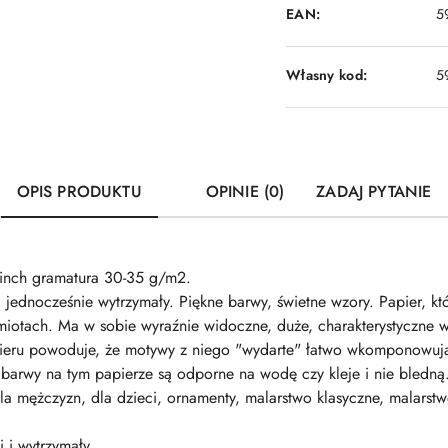
EAN:
5
Własny kod:
5
OPIS PRODUKTU
OPINIE (0)
ZADAJ PYTANIE
inch gramatura 30-35 g/m2.
i jednocześnie wytrzymały. Piękne barwy, świetne wzory. Papier, k
iotach. Ma w sobie wyraźnie widoczne, duże, charakterystyczne 
apieru powoduje, że motywy z niego "wydarte" łatwo wkomponowują
barwy na tym papierze są odporne na wodę czy kleje i nie bledną. P
, dla mężczyzn, dla dzieci, ornamenty, malarstwo klasyczne, malar
i i wytrzymały.