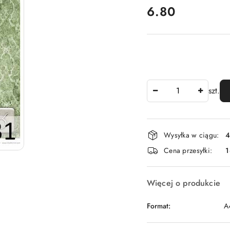
cena:
6.80
Ilość
szt.
Dostępność
Wysyłka w ciągu:
4
i
Cena przesyłki:
1
dostawa
Więcej o produkcie
Format:
A