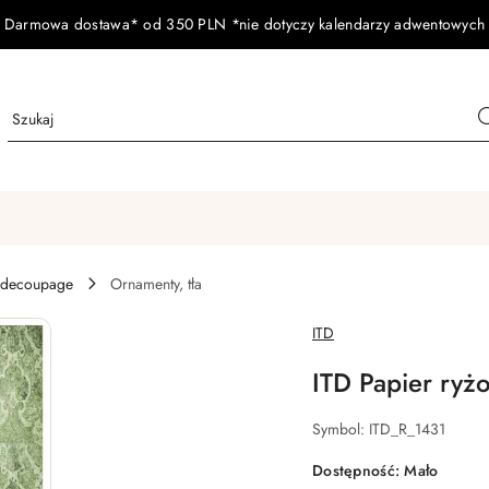
Darmowa dostawa* od 350 PLN *nie dotyczy kalendarzy adwentowych
 decoupage
Ornamenty, tła
NAZWA
ITD
PRODUCENTA:
ITD Papier ryż
Symbol:
ITD_R_1431
Dostępność:
Mało