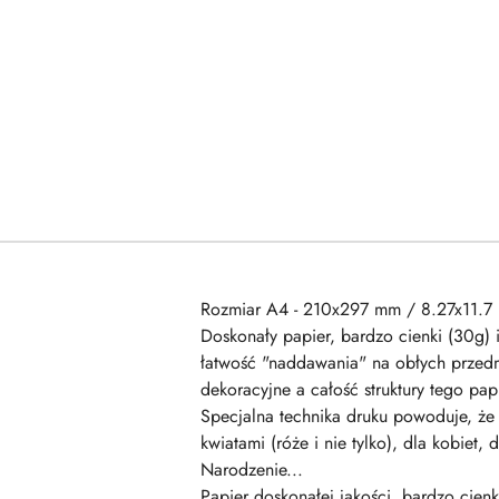
Rozmiar A4 - 210x297 mm / 8.27x11.7 
Doskonały papier, bardzo cienki (30g) 
łatwość "naddawania" na obłych przedm
dekoracyjne a całość struktury tego p
Specjalna technika druku powoduje, że 
kwiatami (róże i nie tylko), dla kobiet
Narodzenie...
Papier doskonałej jakości, bardzo cienk