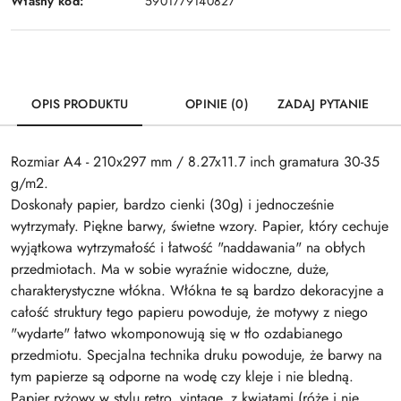
Własny kod:
5901779140827
OPIS PRODUKTU
OPINIE (0)
ZADAJ PYTANIE
Rozmiar A4 - 210x297 mm / 8.27x11.7 inch gramatura 30-35
g/m2.
Doskonały papier, bardzo cienki (30g) i jednocześnie
wytrzymały. Piękne barwy, świetne wzory. Papier, który cechuje
wyjątkowa wytrzymałość i łatwość "naddawania" na obłych
przedmiotach. Ma w sobie wyraźnie widoczne, duże,
charakterystyczne włókna. Włókna te są bardzo dekoracyjne a
całość struktury tego papieru powoduje, że motywy z niego
"wydarte" łatwo wkomponowują się w tło ozdabianego
przedmiotu. Specjalna technika druku powoduje, że barwy na
tym papierze są odporne na wodę czy kleje i nie bledną.
Papier ryżowy w stylu retro, vintage, z kwiatami (róże i nie