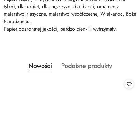
tylko), dla kobiet, dla mężczyzn, dla dzieci, ornamenty,
malarstwo klasyczne, malarstwo współczesne, Wielkanoc, Boże
Narodzenie...
Papier doskonałej jakości, bardzo cienki i wytrzymały.
Produkty
Produkty
Nowości
Podobne produkty
Pomiń karuzelę produktów
o
o
statusie:
statusie: