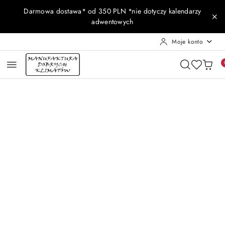
Przejdź do treści głównej
Przejdź do wyszukiwarki
Przejdź do moje konto
Przejdź do menu głównego
Przejdź do opisu produktu
Przejdź do stopki
Darmowa dostawa* od 350 PLN *nie dotyczy kalendarzy
adwentowych
Moje konto