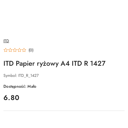
NAZWA
ITD
PRODUCENTA:
(0)
ITD Papier ryżowy A4 ITD R 1427
Symbol:
ITD_R_1427
Dostępność:
Mało
cena:
6.80