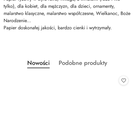
tylko), dla kobiet, dla mężczyzn, dla dzieci, ornamenty,
malarstwo klasyczne, malarstwo współczesne, Wielkanoc, Boże
Narodzenie...
Papier doskonałej jakości, bardzo cienki i wytrzymały.
Produkty
Produkty
Nowości
Podobne produkty
Pomiń karuzelę produktów
o
o
statusie:
statusie: