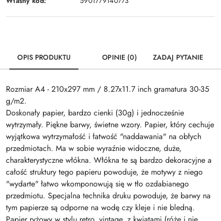
Własny kod:
5901779140773
OPIS PRODUKTU
OPINIE (0)
ZADAJ PYTANIE
Rozmiar A4 - 210x297 mm / 8.27x11.7 inch gramatura 30-35
g/m2.
Doskonały papier, bardzo cienki (30g) i jednocześnie
wytrzymały. Piękne barwy, świetne wzory. Papier, który cechuje
wyjątkowa wytrzymałość i łatwość "naddawania" na obłych
przedmiotach. Ma w sobie wyraźnie widoczne, duże,
charakterystyczne włókna. Włókna te są bardzo dekoracyjne a
całość struktury tego papieru powoduje, że motywy z niego
"wydarte" łatwo wkomponowują się w tło ozdabianego
przedmiotu. Specjalna technika druku powoduje, że barwy na
tym papierze są odporne na wodę czy kleje i nie bledną.
Papier ryżowy w stylu retro, vintage, z kwiatami (róże i nie