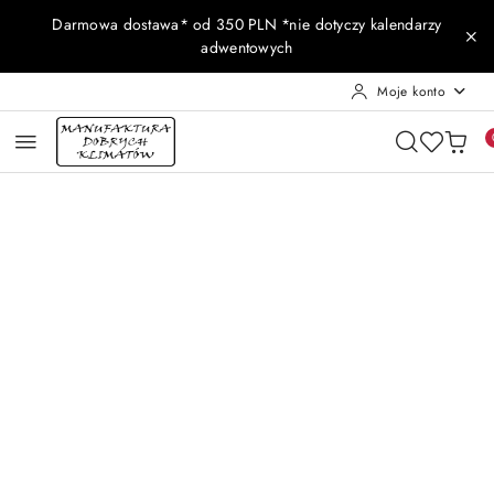
Przejdź do treści głównej
Przejdź do wyszukiwarki
Przejdź do moje konto
Przejdź do menu głównego
Przejdź do opisu produktu
Przejdź do stopki
Darmowa dostawa* od 350 PLN *nie dotyczy kalendarzy
adwentowych
Moje konto