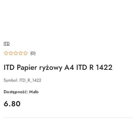
NAZWA
ITD
PRODUCENTA:
(0)
ITD Papier ryżowy A4 ITD R 1422
Symbol:
ITD_R_1422
Dostępność:
Mało
cena:
6.80