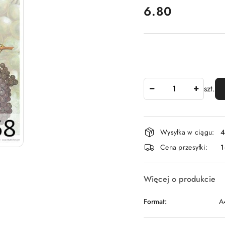
cena:
6.80
Ilość
szt.
Dostępność
Wysyłka w ciągu:
4
i
Cena przesyłki:
1
dostawa
Więcej o produkcie
Format:
A