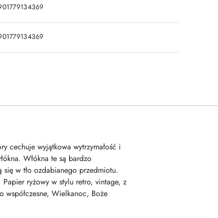
901779134369
901779134369
tóry cechuje wyjątkowa wytrzymałość i
włókna. Włókna te są bardzo
 się w tło ozdabianego przedmiotu.
apier ryżowy w stylu retro, vintage, z
stwo współczesne, Wielkanoc, Boże