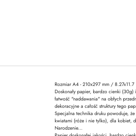
Rozmiar A4 - 210x297 mm / 8.27x11.7 
Doskonały papier, bardzo cienki (30g) 
łatwość "naddawania" na obłych przedm
dekoracyjne a całość struktury tego p
Specjalna technika druku powoduje, że 
kwiatami (róże i nie tylko), dla kobiet
Narodzenie...
Papier doskonałej jakości, bardzo cienk