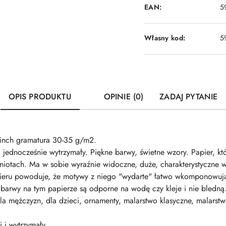
EAN:
5
Własny kod:
5
OPIS PRODUKTU
OPINIE (0)
ZADAJ PYTANIE
inch gramatura 30-35 g/m2.
i jednocześnie wytrzymały. Piękne barwy, świetne wzory. Papier, k
iotach. Ma w sobie wyraźnie widoczne, duże, charakterystyczne 
apieru powoduje, że motywy z niego "wydarte" łatwo wkomponowują
barwy na tym papierze są odporne na wodę czy kleje i nie bledną. P
, dla mężczyzn, dla dzieci, ornamenty, malarstwo klasyczne, malar
i i wytrzymały.