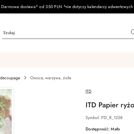
Darmowa dostawa* od 350 PLN *nie dotyczy kalendarzy adwentowych
 decoupage
Owoce, warzywa, zioła
NAZWA
ITD
PRODUCENTA:
ITD Papier ryż
Symbol:
ITD_R_1258
Dostępność:
Mało