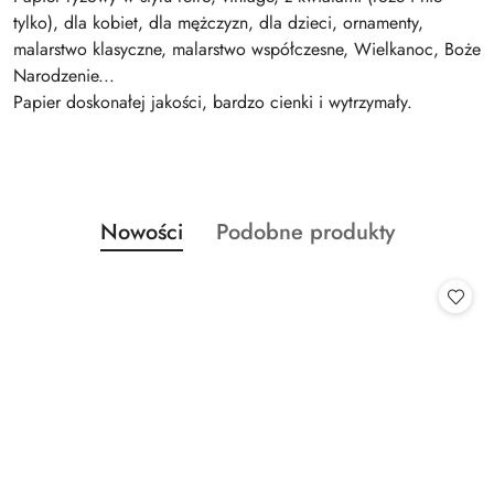
tylko), dla kobiet, dla mężczyzn, dla dzieci, ornamenty,
malarstwo klasyczne, malarstwo współczesne, Wielkanoc, Boże
Narodzenie...
Papier doskonałej jakości, bardzo cienki i wytrzymały.
Produkty
Produkty
Nowości
Podobne produkty
Pomiń karuzelę produktów
o
o
statusie:
statusie: