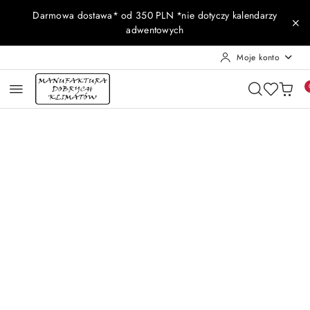
Przejdź do treści głównej
Przejdź do wyszukiwarki
Przejdź do moje konto
Przejdź do menu głównego
Przejdź do opisu produktu
Przejdź do stopki
Darmowa dostawa* od 350 PLN *nie dotyczy kalendarzy
adwentowych
Moje konto