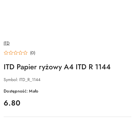
NAZWA
ITD
PRODUCENTA:
(0)
ITD Papier ryżowy A4 ITD R 1144
Symbol:
ITD_R_1144
Dostępność:
Mało
cena:
6.80