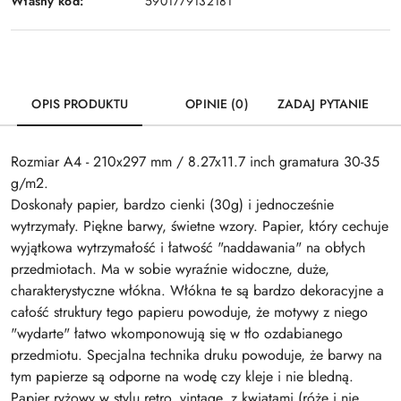
Własny kod:
5901779132181
OPIS PRODUKTU
OPINIE (0)
ZADAJ PYTANIE
Rozmiar A4 - 210x297 mm / 8.27x11.7 inch gramatura 30-35
g/m2.
Doskonały papier, bardzo cienki (30g) i jednocześnie
wytrzymały. Piękne barwy, świetne wzory. Papier, który cechuje
wyjątkowa wytrzymałość i łatwość "naddawania" na obłych
przedmiotach. Ma w sobie wyraźnie widoczne, duże,
charakterystyczne włókna. Włókna te są bardzo dekoracyjne a
całość struktury tego papieru powoduje, że motywy z niego
"wydarte" łatwo wkomponowują się w tło ozdabianego
przedmiotu. Specjalna technika druku powoduje, że barwy na
tym papierze są odporne na wodę czy kleje i nie bledną.
Papier ryżowy w stylu retro, vintage, z kwiatami (róże i nie