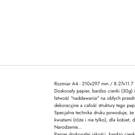
Rozmiar A4 - 210x297 mm / 8.27x11.7 
Doskonały papier, bardzo cienki (30g) 
łatwość "naddawania" na obłych przedm
dekoracyjne a całość struktury tego p
Specjalna technika druku powoduje, że 
kwiatami (róże i nie tylko), dla kobiet
Narodzenie...
Papier doskonałej jakości, bardzo cienk