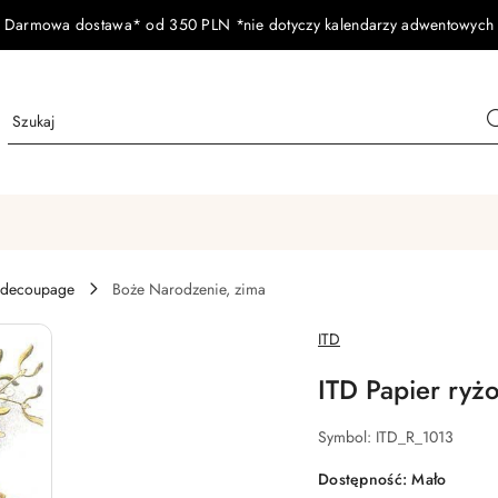
Darmowa dostawa* od 350 PLN *nie dotyczy kalendarzy adwentowych
 decoupage
Boże Narodzenie, zima
NAZWA
ITD
PRODUCENTA:
ITD Papier ryż
Symbol:
ITD_R_1013
Dostępność:
Mało