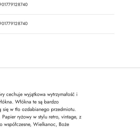
901779128740
901779128740
tóry cechuje wyjątkowa wytrzymałość i
włókna. Włókna te są bardzo
 się w tło ozdabianego przedmiotu.
apier ryżowy w stylu retro, vintage, z
stwo współczesne, Wielkanoc, Boże