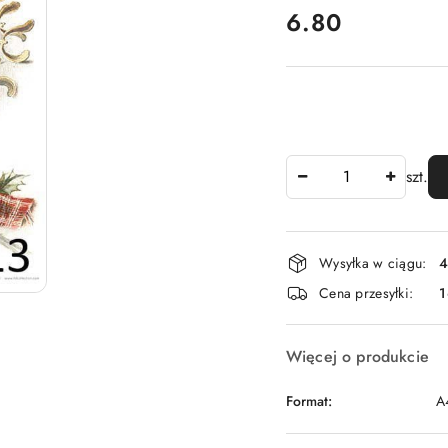
cena:
6.80
Ilość
szt.
Dostępność
Wysyłka w ciągu:
4
i
Cena przesyłki:
1
dostawa
Więcej o produkcie
Format:
A