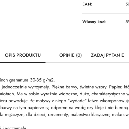
EAN:
5
Własny kod:
5
OPIS PRODUKTU
OPINIE (0)
ZADAJ PYTANIE
inch gramatura 30-35 g/m2.
i jednocześnie wytrzymały. Piękne barwy, świetne wzory. Papier, k
iotach. Ma w sobie wyraźnie widoczne, duże, charakterystyczne 
apieru powoduje, że motywy z niego "wydarte" łatwo wkomponowują
barwy na tym papierze są odporne na wodę czy kleje i nie bledną. P
, dla mężczyzn, dla dzieci, ornamenty, malarstwo klasyczne, malar
i i wytrzymały.