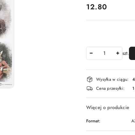
cena:
12.80
Ilość
szt.
Dostępność
Wysyłka w ciągu:
4
i
Cena przesyłki:
1
dostawa
Więcej o produkcie
Format:
A