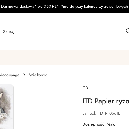
Darmowa dostawa* od 350 PLN *nie dotyczy kalendarzy adwentowych
 decoupage
Wielkanoc
NAZWA
ITD
PRODUCENTA:
ITD Papier ryż
Symbol:
ITD_R_0661L
Dostępność:
Mało