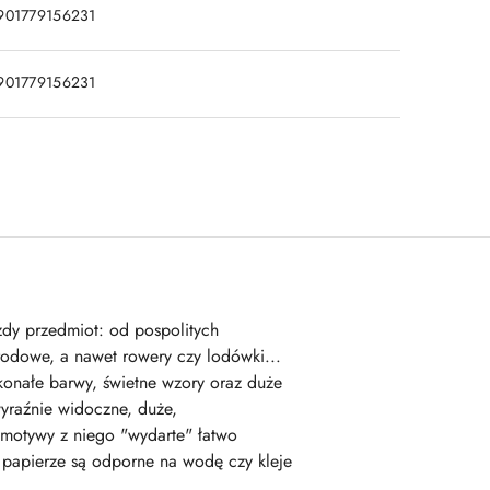
901779156231
901779156231
żdy przedmiot: od pospolitych
rodowe, a nawet rowery czy lodówki...
konałe barwy, świetne wzory oraz duże
yraźnie widoczne, duże,
 motywy z niego "wydarte" łatwo
 papierze są odporne na wodę czy kleje