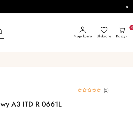
Moje konto
Ulubione
Koszyk
(0)
owy A3 ITD R 0661L