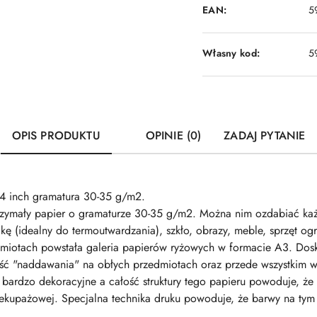
EAN:
5
Własny kod:
5
OPIS PRODUKTU
OPINIE (0)
ZADAJ PYTANIE
4 inch gramatura 30-35 g/m2.
ytrzymały papier o gramaturze 30-35 g/m2. Można nim ozdabiać ka
kę (idealny do termoutwardzania), szkło, obrazy, meble, sprzęt og
dmiotach powstała galeria papierów ryżowych w formacie A3. Dos
ść "naddawania" na obłych przedmiotach oraz przede wszystkim w
 bardzo dekoracyjne a całość struktury tego papieru powoduje, że
dekupażowej. Specjalna technika druku powoduje, że barwy na tym