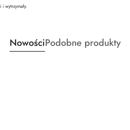
i i wytrzymały.
Produkty
Produkty
Nowości
Podobne produkty
o
o
statusie:
statusie: