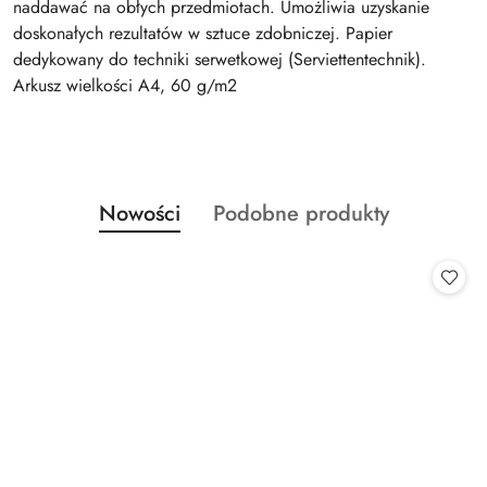
naddawać na obłych przedmiotach. Umożliwia uzyskanie
doskonałych rezultatów w sztuce zdobniczej. Papier
dedykowany do techniki serwetkowej (Serviettentechnik).
Arkusz wielkości A4, 60 g/m2
Produkty
Produkty
Nowości
Podobne produkty
Pomiń karuzelę produktów
o
o
statusie:
statusie: