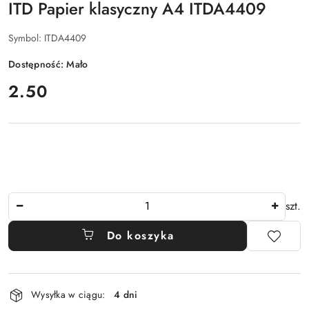
ITD Papier klasyczny A4 ITDA4409
Symbol:
ITDA4409
Dostępność:
Mało
cena:
2.50
Ilość
szt.
Do koszyka
Dostępność
Wysyłka w ciągu:
4 dni
i