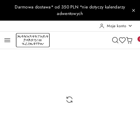
Przejdź do treści głównej
Przejdź do wyszukiwarki
Przejdź do moje konto
Przejdź do menu głównego
Przejdź do opisu produktu
Przejdź do stopki
Darmowa dostawa* od 350 PLN *nie dotyczy kalendarzy
adwentowych
Moje konto