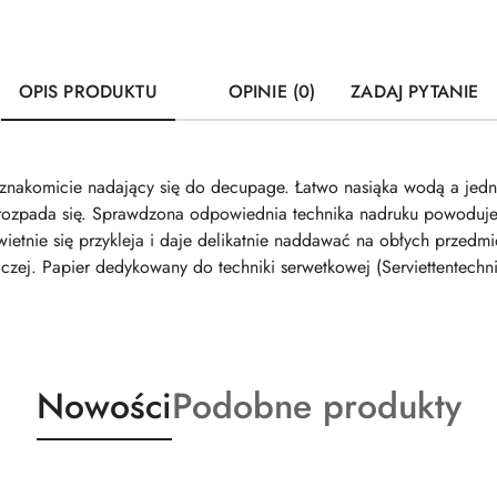
OPIS PRODUKTU
OPINIE (0)
ZADAJ PYTANIE
r znakomicie nadający się do decupage. Łatwo nasiąka wodą a jed
e rozpada się. Sprawdzona odpowiednia technika nadruku powoduje,
świetnie się przykleja i daje delikatnie naddawać na obłych przedm
czej. Papier dedykowany do techniki serwetkowej (Serviettentechn
Produkty
Produkty
Nowości
Podobne produkty
o
o
statusie:
statusie: