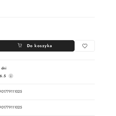
Do koszyka
 dni
6.5
901779111025
901779111025