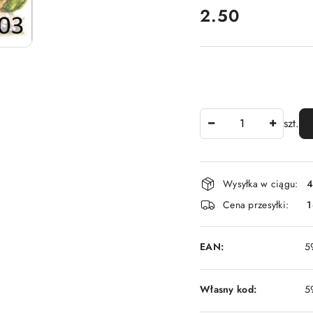
cena:
2.50
Ilość
szt.
Dostępność
Wysyłka w ciągu:
4
i
Cena przesyłki:
1
dostawa
EAN:
5
Własny kod:
5