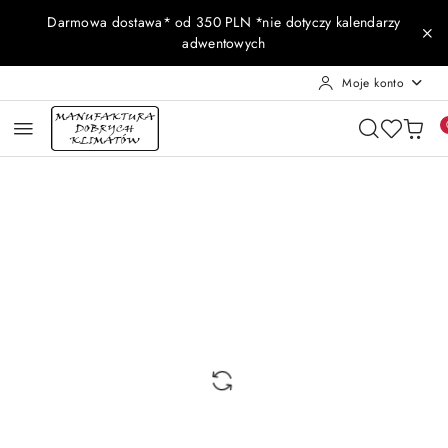
Przejdź do treści głównej
Przejdź do wyszukiwarki
Przejdź do moje konto
Przejdź do menu głównego
Przejdź do opisu produktu
Przejdź do stopki
Darmowa dostawa* od 350 PLN *nie dotyczy kalendarzy
adwentowych
Moje konto