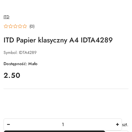
NAZWA
ITD
PRODUCENTA:
(0)
ITD Papier klasyczny A4 IDTA4289
Symbol:
IDTA4289
Dostępność:
Mało
cena:
2.50
Ilość
szt.