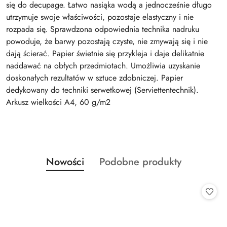
się do decupage. Łatwo nasiąka wodą a jednocześnie długo
utrzymuje swoje właściwości, pozostaje elastyczny i nie
rozpada się. Sprawdzona odpowiednia technika nadruku
powoduje, że barwy pozostają czyste, nie zmywają się i nie
dają ścierać. Papier świetnie się przykleja i daje delikatnie
naddawać na obłych przedmiotach. Umożliwia uzyskanie
doskonałych rezultatów w sztuce zdobniczej. Papier
dedykowany do techniki serwetkowej (Serviettentechnik).
Arkusz wielkości A4, 60 g/m2
Produkty
Produkty
Nowości
Podobne produkty
Pomiń karuzelę produktów
o
o
statusie:
statusie: