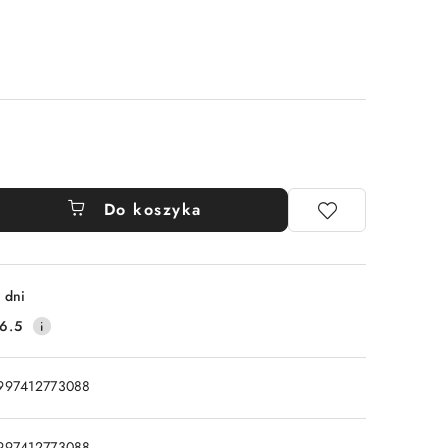
Do koszyka
 dni
6.5
997412773088
997412773088