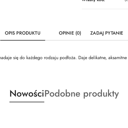
OPIS PRODUKTU
OPINIE (0)
ZADAJ PYTANIE
i nadaje się do każdego rodzaju podłoża. Daje delikatne, aksamitn
Produkty
Produkty
Nowości
Podobne produkty
o
o
statusie:
statusie: