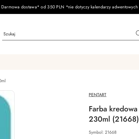
Darmowa dostawa* od 350 PLN *nie dotyczy kalendarzy adwentowych
0ml
NAZWA
PENTART
PRODUCENTA:
Farba kredowa 
230ml (21668)
Symbol:
21668