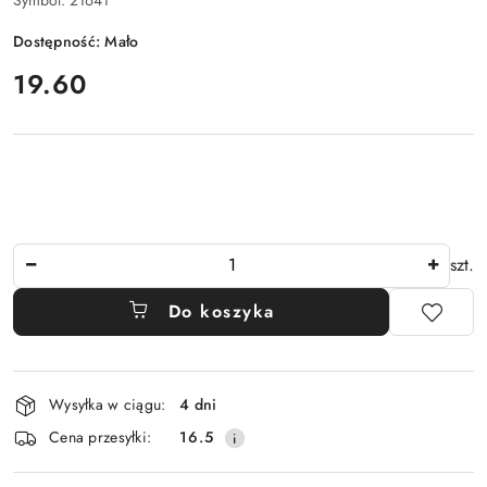
Dostępność:
Mało
cena:
19.60
Ilość
szt.
Do koszyka
Dostępność
Wysyłka w ciągu:
4 dni
i
Cena przesyłki:
16.5
dostawa