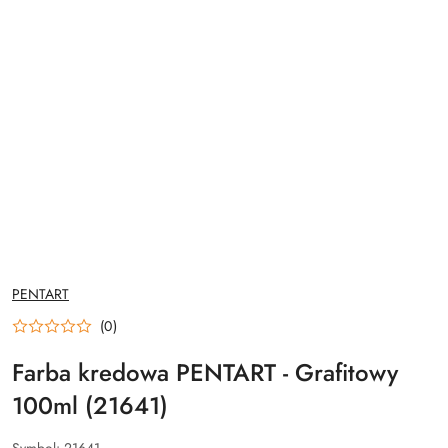
NAZWA
PENTART
PRODUCENTA:
(0)
Farba kredowa PENTART - Grafitowy
100ml (21641)
Symbol:
21641