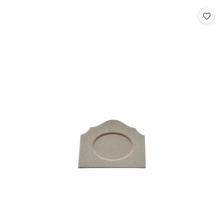
statusie:
statusie: