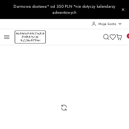
Przejdź do treści głównej
Przejdź do wyszukiwarki
Przejdź do moje konto
Przejdź do menu głównego
Przejdź do opisu produktu
Przejdź do stopki
Darmowa dostawa* od 350 PLN *nie dotyczy kalendarzy
adwentowych
Moje konto