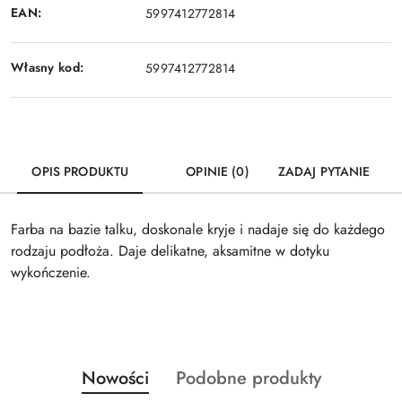
EAN:
5997412772814
Własny kod:
5997412772814
OPIS PRODUKTU
OPINIE (0)
ZADAJ PYTANIE
Farba na bazie talku, doskonale kryje i nadaje się do każdego
rodzaju podłoża. Daje delikatne, aksamitne w dotyku
wykończenie.
Produkty
Produkty
Nowości
Podobne produkty
Pomiń karuzelę produktów
o
o