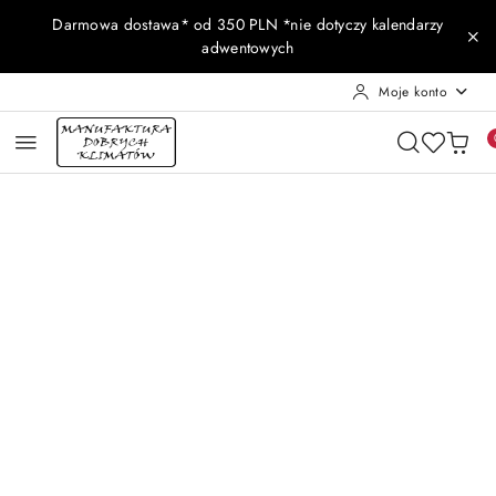
Przejdź do treści głównej
Przejdź do wyszukiwarki
Przejdź do moje konto
Przejdź do menu głównego
Przejdź do opisu produktu
Przejdź do stopki
Darmowa dostawa* od 350 PLN *nie dotyczy kalendarzy
adwentowych
Moje konto