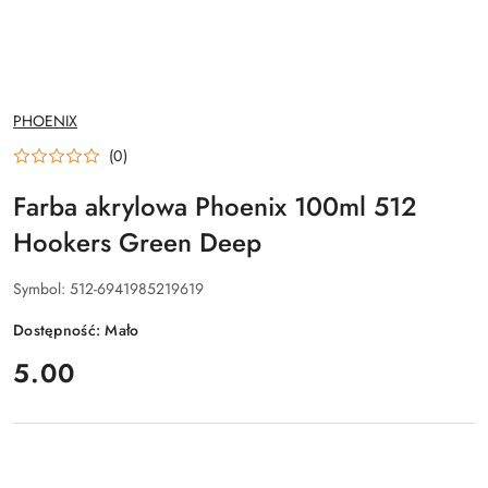
NAZWA
PHOENIX
PRODUCENTA:
(0)
Farba akrylowa Phoenix 100ml 512
Hookers Green Deep
Symbol:
512-6941985219619
Dostępność:
Mało
cena:
5.00