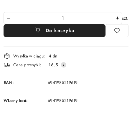
Ilość
szt.
Do koszyka
Dostępność
Wysyłka w ciągu:
4 dni
i
Cena przesyłki:
16.5
dostawa
EAN:
6941985219619
Własny kod:
6941985219619