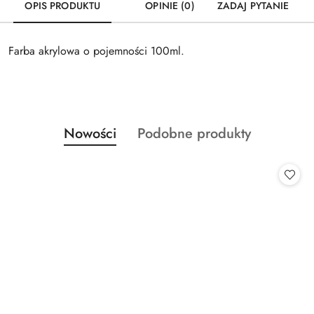
OPIS PRODUKTU
OPINIE (0)
ZADAJ PYTANIE
Farba akrylowa o pojemności 100ml.
Produkty
Produkty
Nowości
Podobne produkty
Pomiń karuzelę produktów
o
o
statusie:
statusie: