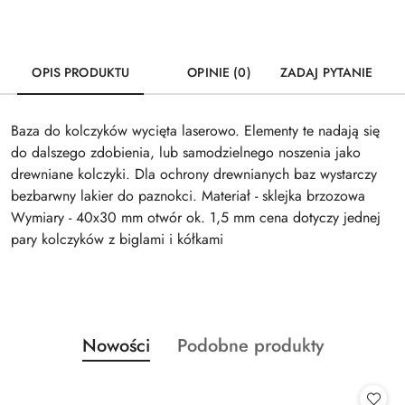
OPIS PRODUKTU
OPINIE (0)
ZADAJ PYTANIE
Baza do kolczyków wycięta laserowo. Elementy te nadają się
do dalszego zdobienia, lub samodzielnego noszenia jako
drewniane kolczyki. Dla ochrony drewnianych baz wystarczy
bezbarwny lakier do paznokci. Materiał - sklejka brzozowa
Wymiary - 40x30 mm otwór ok. 1,5 mm cena dotyczy jednej
pary kolczyków z biglami i kółkami
Produkty
Produkty
Nowości
Podobne produkty
Pomiń karuzelę produktów
o
o
statusie:
statusie: