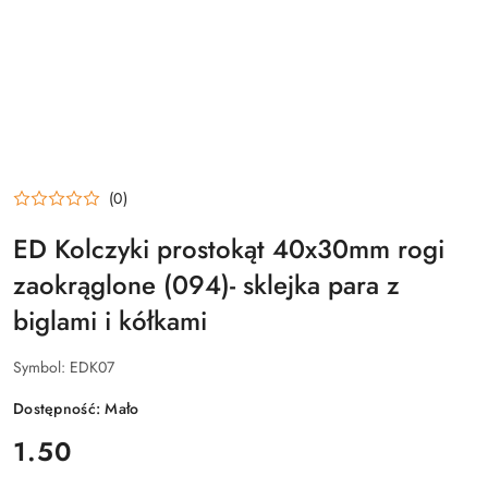
(0)
ED Kolczyki prostokąt 40x30mm rogi
zaokrąglone (094)- sklejka para z
biglami i kółkami
Symbol:
EDK07
Dostępność:
Mało
cena:
1.50