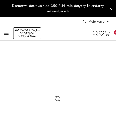
Przejdź do treści głównej
Przejdź do wyszukiwarki
Przejdź do moje konto
Przejdź do menu głównego
Przejdź do opisu produktu
Przejdź do stopki
Darmowa dostawa* od 350 PLN *nie dotyczy kalendarzy
adwentowych
Moje konto