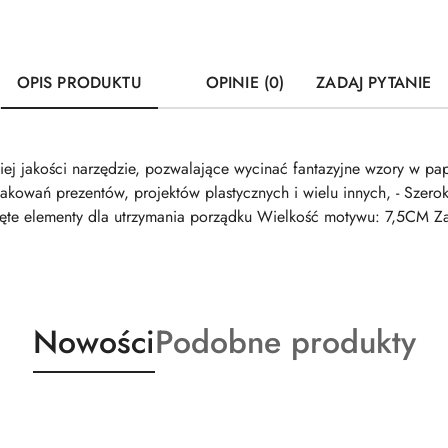
OPIS PRODUKTU
OPINIE (0)
ZADAJ PYTANIE
ej jakości narzędzie, pozwalające wycinać fantazyjne wzory w pap
akowań prezentów, projektów plastycznych i wielu innych, - Szero
ęte elementy dla utrzymania porządku Wielkość motywu: 7,5CM Z
Produkty
Produkty
Nowości
Podobne produkty
o
o
statusie:
statusie: