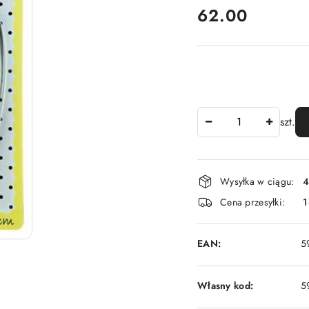
cena:
62.00
Ilość
szt.
Dostępność
Wysyłka w ciągu:
4
i
Cena przesyłki:
1
dostawa
EAN:
5
Własny kod:
5