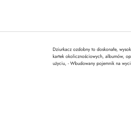
Dziurkacz ozdobny to doskonałe, wysoki
kartek okolicznościowych, albumów, op
użyciu, - Wbudowany pojemnik na wyci
Pomiń karuzelę produktów