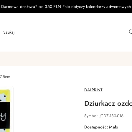
Darmowa dostawa* od 350 PLN *nie dotyczy kalendarzy adwentowych
7,5cm
NAZWA
DALPRINT
PRODUCENTA:
Dziurkacz ozd
Symbol:
JCDZ-130-016
Dostępność:
Mało