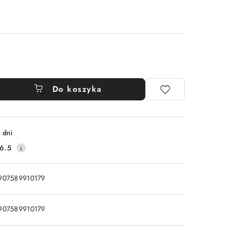
Do koszyka
 dni
6.5
907589910179
907589910179