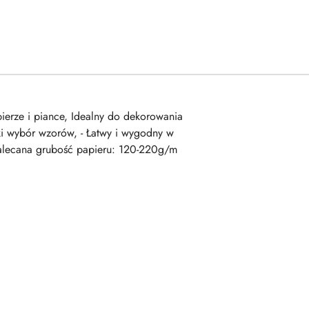
ierze i piance, Idealny do dekorowania
ki wybór wzorów, - Łatwy i wygodny w
alecana grubość papieru: 120-220g/m