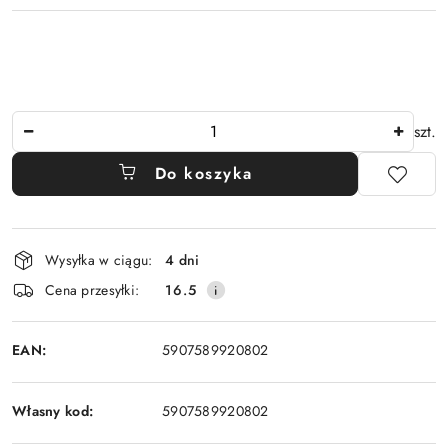
Ilość
szt.
Do koszyka
Dostępność
Wysyłka w ciągu:
4 dni
i
Cena przesyłki:
16.5
dostawa
EAN:
5907589920802
Własny kod:
5907589920802