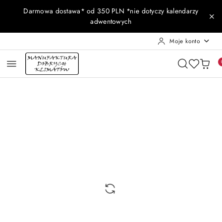
Przejdź do treści głównej
Przejdź do wyszukiwarki
Przejdź do moje konto
Przejdź do menu głównego
Przejdź do opisu produktu
Przejdź do stopki
Darmowa dostawa* od 350 PLN *nie dotyczy kalendarzy
adwentowych
Moje konto