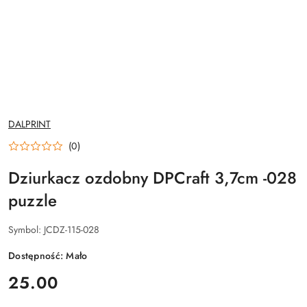
NAZWA
DALPRINT
PRODUCENTA:
(0)
Dziurkacz ozdobny DPCraft 3,7cm -028
puzzle
Symbol:
JCDZ-115-028
Dostępność:
Mało
cena:
25.00