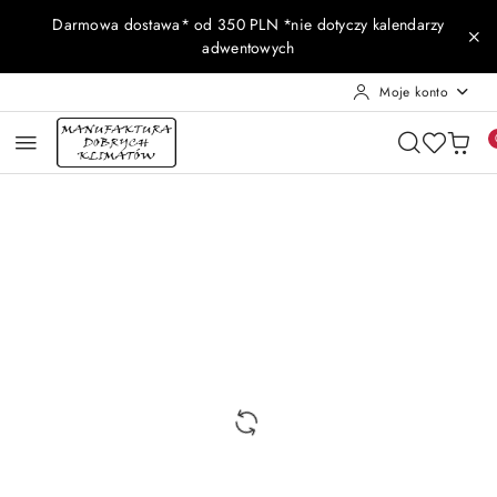
Przejdź do treści głównej
Przejdź do wyszukiwarki
Przejdź do moje konto
Przejdź do menu głównego
Przejdź do opisu produktu
Przejdź do stopki
Darmowa dostawa* od 350 PLN *nie dotyczy kalendarzy
adwentowych
Moje konto