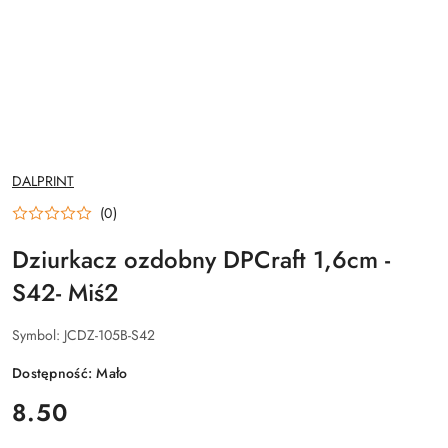
NAZWA
DALPRINT
PRODUCENTA:
(0)
Dziurkacz ozdobny DPCraft 1,6cm -
S42- Miś2
Symbol:
JCDZ-105B-S42
Dostępność:
Mało
cena:
8.50