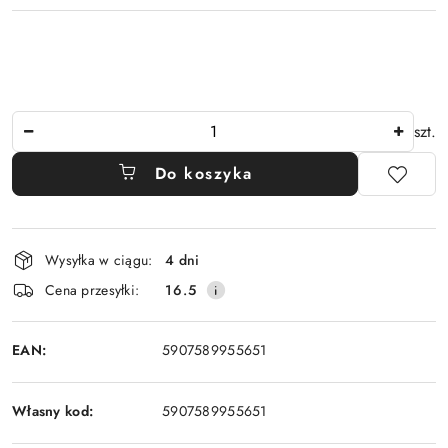
Ilość
szt.
Do koszyka
Dostępność
Wysyłka w ciągu:
4 dni
i
Cena przesyłki:
16.5
dostawa
EAN:
5907589955651
Własny kod:
5907589955651