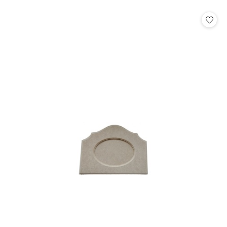
o
o
statusie:
statusie: