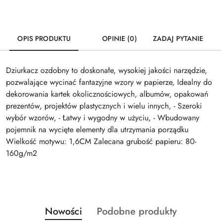
OPIS PRODUKTU
OPINIE (0)
ZADAJ PYTANIE
Dziurkacz ozdobny to doskonałe, wysokiej jakości narzędzie,
pozwalające wycinać fantazyjne wzory w papierze, Idealny do
dekorowania kartek okolicznościowych, albumów, opakowań
prezentów, projektów plastycznych i wielu innych, - Szeroki
wybór wzorów, - Łatwy i wygodny w użyciu, - Wbudowany
pojemnik na wycięte elementy dla utrzymania porządku
Wielkość motywu: 1,6CM Zalecana grubość papieru: 80-
160g/m2
Produkty
Produkty
Nowości
Podobne produkty
Pomiń karuzelę produktów