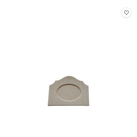
o
o
statusie:
statusie: