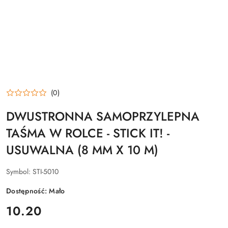
(0)
DWUSTRONNA SAMOPRZYLEPNA
TAŚMA W ROLCE - STICK IT! -
USUWALNA (8 MM X 10 M)
Symbol:
STI-5010
Dostępność:
Mało
cena:
10.20