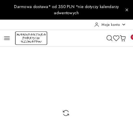
Przejdź do treści głównej
Przejdź do wyszukiwarki
Przejdź do moje konto
Przejdź do menu głównego
Przejdź do opisu produktu
Przejdź do stopki
Darmowa dostawa* od 350 PLN *nie dotyczy kalendarzy
adwentowych
Moje konto