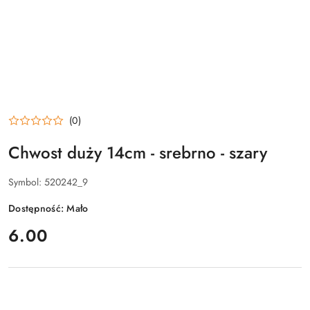
(0)
Chwost duży 14cm - srebrno - szary
Symbol:
520242_9
Dostępność:
Mało
cena:
6.00