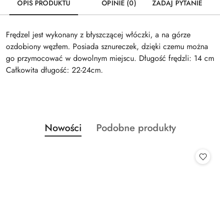
OPIS PRODUKTU
OPINIE (0)
ZADAJ PYTANIE
Frędzel jest wykonany z błyszczącej włóczki, a na górze
ozdobiony węzłem. Posiada sznureczek, dzięki czemu można
go przymocować w dowolnym miejscu. Długość frędzli: 14 cm
Całkowita długość: 22-24cm.
Produkty
Produkty
Nowości
Podobne produkty
Pomiń karuzelę produktów
o
o
statusie:
statusie: