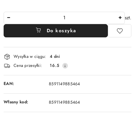
Ilość
szt.
Do koszyka
Dostępność
Wysyłka w ciągu:
4 dni
i
Cena przesyłki:
16.5
dostawa
EAN:
8591149885464
Własny kod:
8591149885464