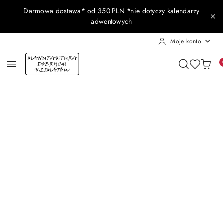
Przejdź do treści głównej
Przejdź do wyszukiwarki
Przejdź do moje konto
Przejdź do menu głównego
Przejdź do opisu produktu
Przejdź do stopki
Darmowa dostawa* od 350 PLN *nie dotyczy kalendarzy
adwentowych
Moje konto