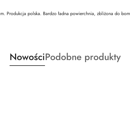
m. Produkcja polska. Bardzo ładna powierchnia, zbliżona do bo
Produkty
Produkty
Nowości
Podobne produkty
o
o
statusie:
statusie: