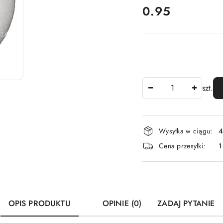
cena:
0.95
Ilość
szt.
Dostępność
Wysyłka w ciągu:
4
i
Cena przesyłki:
1
dostawa
OPIS PRODUKTU
OPINIE (0)
ZADAJ PYTANIE