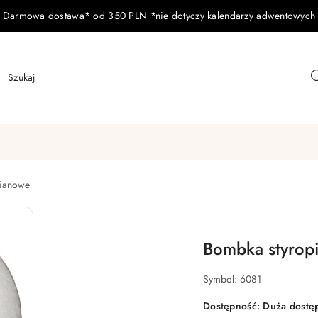
Darmowa dostawa* od 350 PLN *nie dotyczy kalendarzy adwentowych
pianowe
Bombka styropi
Symbol:
6081
Dostępność:
Duża dostę