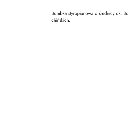
Bombka styropianowa o średnicy ok. 8c
chińskich.
Pomiń karuzelę produktów