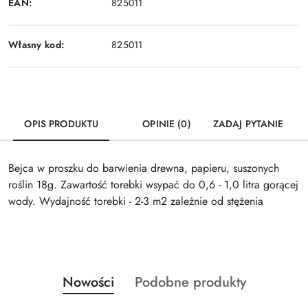
EAN:
825011
Własny kod:
825011
OPIS PRODUKTU
OPINIE (0)
ZADAJ PYTANIE
Bejca w proszku do barwienia drewna, papieru, suszonych
roślin 18g. Zawartość torebki wsypać do 0,6 - 1,0 litra gorącej
wody. Wydajność torebki - 2-3 m2 zależnie od stężenia
Produkty
Produkty
Nowości
Podobne produkty
Pomiń karuzelę produktów
o
o