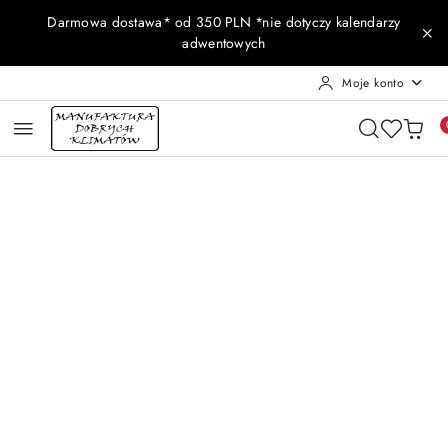
Przejdź do treści głównej
Przejdź do wyszukiwarki
Przejdź do moje konto
Przejdź do menu głównego
Przejdź do opisu produktu
Przejdź do stopki
Darmowa dostawa* od 350 PLN *nie dotyczy kalendarzy
adwentowych
Moje konto