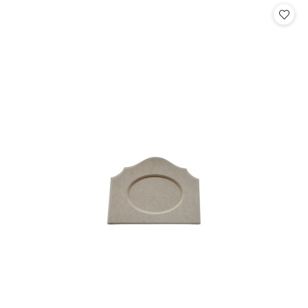
statusie:
statusie: