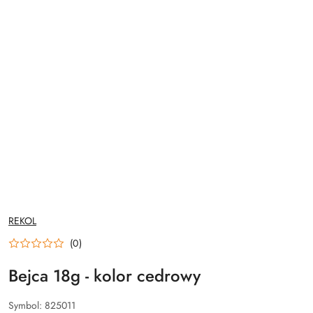
NAZWA
REKOL
PRODUCENTA:
(0)
Bejca 18g - kolor cedrowy
Symbol:
825011