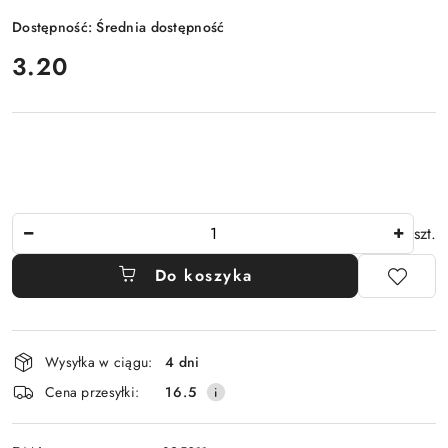
Dostępność:
Średnia dostępność
cena:
3.20
Ilość
szt.
Do koszyka
Dostępność
Wysyłka w ciągu:
4 dni
i
Cena przesyłki:
16.5
dostawa