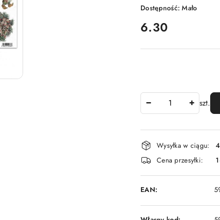
Dostępność:
Mało
cena:
6.30
Ilość
szt.
Dostępność
Wysyłka w ciągu:
4
i
Cena przesyłki:
1
dostawa
EAN:
5
Własny kod:
5