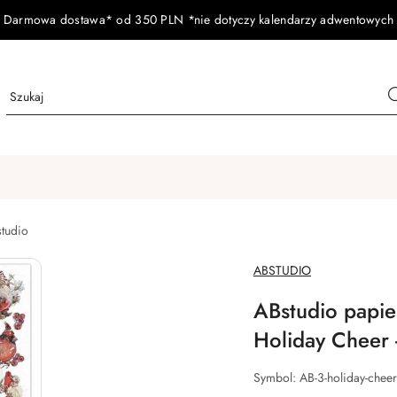
Darmowa dostawa* od 350 PLN *nie dotyczy kalendarzy adwentowych
tudio
NAZWA
ABSTUDIO
PRODUCENTA:
ABstudio papie
Holiday Cheer
Symbol:
AB-3-holiday-cheer