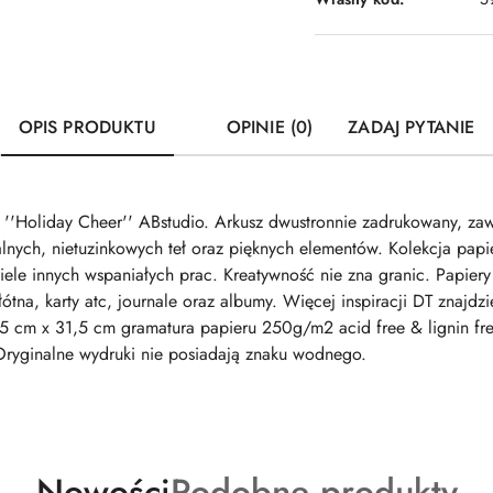
OPIS PRODUKTU
OPINIE (0)
ZADAJ PYTANIE
i ''Holiday Cheer'' ABstudio. Arkusz dwustronnie zadrukowany, za
alnych, nietuzinkowych teł oraz pięknych elementów. Kolekcja pa
 wiele innych wspaniałych prac. Kreatywność nie zna granic. Papier
łótna, karty atc, journale oraz albumy. Więcej inspiracji DT znajdz
5 cm x 31,5 cm gramatura papieru 250g/m2 acid free & lignin fr
Oryginalne wydruki nie posiadają znaku wodnego.
Produkty
Produkty
Nowości
Podobne produkty