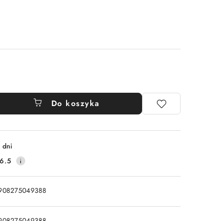
Do koszyka
 dni
6.5
908275049388
908275049388