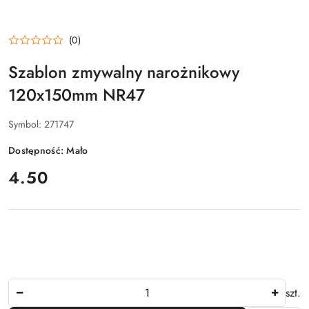
(0)
Szablon zmywalny narożnikowy
120x150mm NR47
Symbol:
271747
Dostępność:
Mało
cena:
4.50
Ilość
szt.