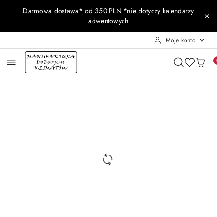
Przejdź do treści głównej
Przejdź do wyszukiwarki
Przejdź do moje konto
Przejdź do menu głównego
Przejdź do opisu produktu
Przejdź do stopki
Darmowa dostawa* od 350 PLN *nie dotyczy kalendarzy
adwentowych
Moje konto