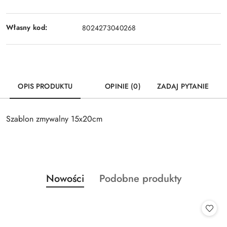
Własny kod:
8024273040268
OPIS PRODUKTU
OPINIE (0)
ZADAJ PYTANIE
Szablon zmywalny 15x20cm
Produkty
Produkty
Nowości
Podobne produkty
Pomiń karuzelę produktów
o
o
statusie:
statusie: