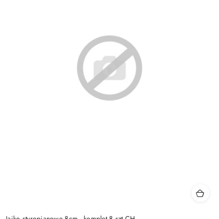
Jajko styropianowe 8cm - komplet 8 szt CH