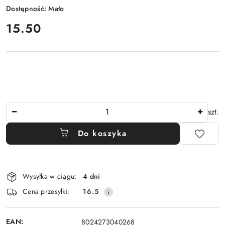
Dostępność:
Mało
cena:
15.50
Ilość
szt.
Do koszyka
Dostępność
Wysyłka w ciągu:
4 dni
i
Cena przesyłki:
16.5
dostawa
EAN:
8024273040268