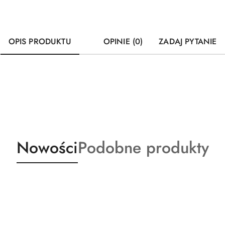
OPIS PRODUKTU
OPINIE (0)
ZADAJ PYTANIE
Produkty
Produkty
Nowości
Podobne produkty
o
o
statusie:
statusie: