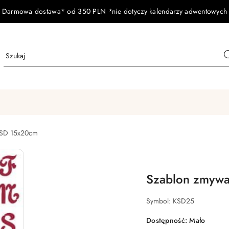
Darmowa dostawa* od 350 PLN *nie dotyczy kalendarzy adwentowych
KSD 15x20cm
Szablon zmywa
Symbol:
KSD25
Dostępność:
Mało