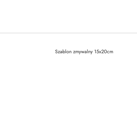
Szablon zmywalny 15x20cm
Pomiń karuzelę produktów