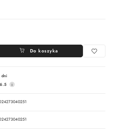
Do koszyka
 dni
6.5
024273040251
024273040251