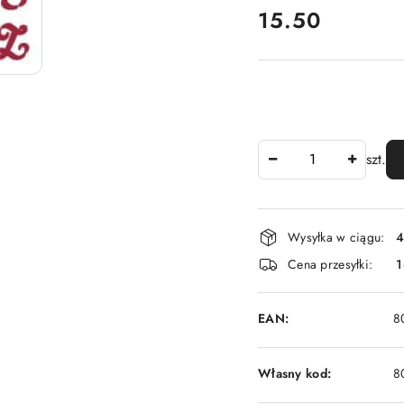
cena:
15.50
Ilość
szt.
Dostępność
Wysyłka w ciągu:
4
i
Cena przesyłki:
1
dostawa
EAN:
8
Własny kod:
8