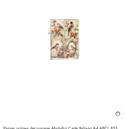
Papier ryżowy decoupage Abstudio Carte Italiano A4 ABCI_853