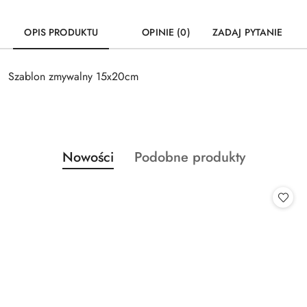
OPIS PRODUKTU
OPINIE (0)
ZADAJ PYTANIE
Szablon zmywalny 15x20cm
Produkty
Produkty
Nowości
Podobne produkty
Pomiń karuzelę produktów
o
o
statusie:
statusie: