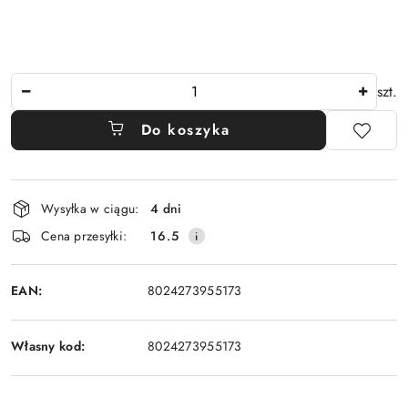
Ilość
szt.
Do koszyka
Dostępność
Wysyłka w ciągu:
4 dni
i
Cena przesyłki:
16.5
dostawa
EAN:
8024273955173
Własny kod:
8024273955173