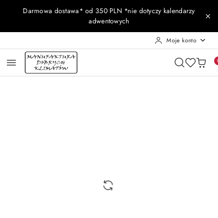
Przejdź do treści głównej
Przejdź do wyszukiwarki
Przejdź do moje konto
Przejdź do menu głównego
Przejdź do opisu produktu
Przejdź do stopki
Darmowa dostawa* od 350 PLN *nie dotyczy kalendarzy
adwentowych
Moje konto